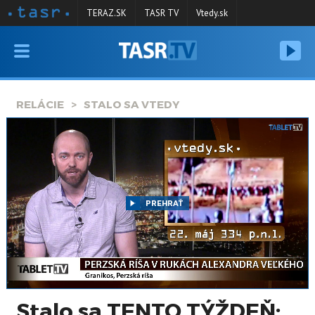
TERAZ.SK
TASR TV
Vtedy.sk
VYSIELANIE
RELÁCIE
RELÁCIE
STALO SA VTEDY
SPRAVODAJSTVO
KONTAKT
ARCHÍV
PREHRAŤ
Stalo sa TENTO TÝŽDEŇ: