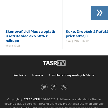
»
Skenovať Lidl Plus sa oplatí:
Kuko, Drobček & Raťaf
Ušetrite viac ako 30% z
prichádzajú
nákupu
3 aug 2026 16:03
včera 17:23
Kontakty
Inzercia
Pravidlá ochrany osobných údajov
Copyright ©
TERAZ MEDIA
2014-2022. Publikovanie alebo ďalšie šírenie
obsahu správ zo zdrojov TERAZ MEDIA je bez predchádzajúceho písomného
súhlasu TERAZ MEDIA výslovne zakázané. Ak máte pre nás tip alebo