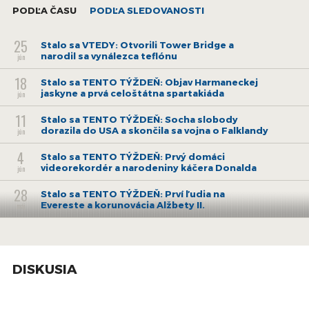
PODĽA ČASU
PODĽA SLEDOVANOSTI
25
Stalo sa VTEDY: Otvorili Tower Bridge a
narodil sa vynálezca teflónu
jún
18
Stalo sa TENTO TÝŽDEŇ: Objav Harmaneckej
jaskyne a prvá celoštátna spartakiáda
jún
11
Stalo sa TENTO TÝŽDEŇ: Socha slobody
dorazila do USA a skončila sa vojna o Falklandy
jún
4
Stalo sa TENTO TÝŽDEŇ: Prvý domáci
videorekordér a narodeniny káčera Donalda
jún
28
Stalo sa TENTO TÝŽDEŇ: Prví ľudia na
Evereste a korunovácia Alžbety II.
máj
21
Stalo sa TENTO TÝŽDEŇ: Perzská ríša v rukách
Alexandra Veľkého a najväčšie letecké
máj
nešťastie
DISKUSIA
14
Stalo sa TENTO TÝŽDEŇ: Prvá letuška a prvá
žena na Evereste
máj