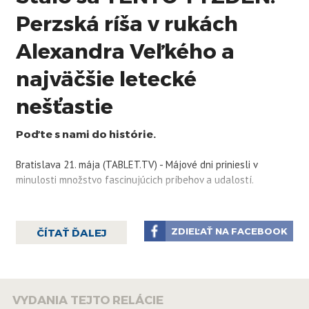
Perzská ríša v rukách
Alexandra Veľkého a
najväčšie letecké
nešťastie
Poďte s nami do histórie.
Bratislava 21. mája (TABLET.TV) - Májové dni priniesli v
minulosti množstvo fascinujúcich príbehov a udalostí.
ZDIEĽAŤ NA FACEBOOK
ČÍTAŤ ĎALEJ
VYDANIA TEJTO RELÁCIE