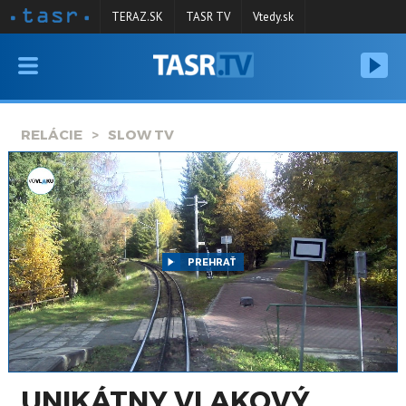
TERAZ.SK
TASR TV
Vtedy.sk
VYSIELANIE
RELÁCIE
RELÁCIE
SLOW TV
SPRAVODAJSTVO
KONTAKT
ARCHÍV
PREHRAŤ
UNIKÁTNY VLAKOVÝ