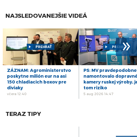
28
UNIKÁTNY VLAKOVÝ VIDEOPROJEKT: Z
rakúskeho Marcheggu do Bratislavy
apr
NAJSLEDOVANEJŠIE VIDEÁ
22
UNIKÁTNY VLAKOVÝ VIDEOPROJEKT: Z
Bratislavy do rakúskeho Marcheggu
apr
»
13
UNIKÁTNY VLAKOVÝ VIDEOPROJEKT: Zo
Zohora do Záhorskej Vsi
apr
PREHRAŤ
PREHRAŤ
8
UNIKÁTNY VLAKOVÝ VIDEOPROJEKT:
Železničná stanica Starý Smokovec
apr
ZÁZNAM: Agroministerstvo
PS: MV pravdepodobne
7
UNIKÁTNY VLAKOVÝ VIDEOPROJEKT:
poskytne milión eur na asi
namontovalo dopravn
Železničná stanica Štrbské Pleso
apr
150 chladiacich boxov pre
kamery ruskej výroby, j
diviaky
tom riziko
včera 12:40
5 aug 2026 14:47
TERAZ TIPY