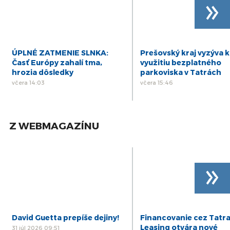
»
ÚPLNÉ ZATMENIE SLNKA:
Prešovský kraj vyzýva k
Časť Európy zahalí tma,
využitiu bezplatného
hrozia dôsledky
parkoviska v Tatrách
včera 14:03
včera 15:46
Z WEBMAGAZÍNU
»
David Guetta prepíše dejiny!
Financovanie cez Tatr
Leasing otvára nové
31 júl 2026 09:51