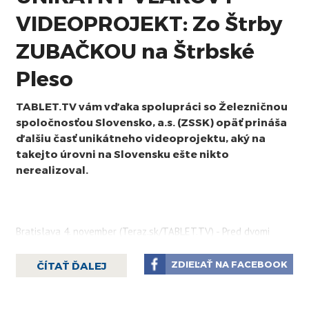
VIDEOPROJEKT: Zo Štrby
ZUBAČKOU na Štrbské
Pleso
TABLET.TV vám vďaka spolupráci so Železničnou
spoločnosťou Slovensko, a.s. (ZSSK) opäť prináša
ďalšiu časť unikátneho videoprojektu, aký na
takejto úrovni na Slovensku ešte nikto
nerealizoval.
Bratislava 4. november (Teraz.sk/TABLET.TV) - Pred dvomi
týždňami sme vám predstavili trať ŽSR 160 z Košíc do Rožňavy.
V ďalších častiach vám postupne ukážeme všetky používané
ZDIEĽAŤ NA FACEBOOK
ČÍTAŤ ĎALEJ
železničné trate na Slovensku.
To všetko jednak na stránke
www.teraz.sk
, alebo na