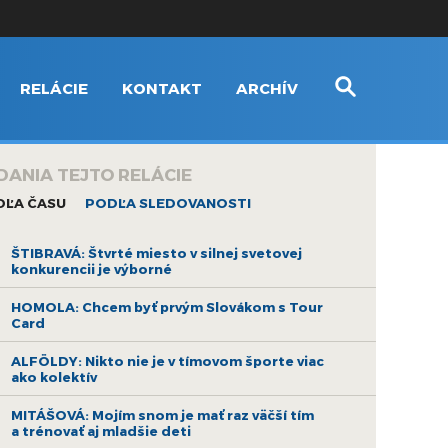
RELÁCIE
KONTAKT
ARCHÍV
DANIA TEJTO RELÁCIE
DĽA ČASU
PODĽA SLEDOVANOSTI
ŠTIBRAVÁ: Štvrté miesto v silnej svetovej
konkurencii je výborné
HOMOLA: Chcem byť prvým Slovákom s Tour
Card
ALFÖLDY: Nikto nie je v tímovom športe viac
ako kolektív
MITÁŠOVÁ: Mojím snom je mať raz väčší tím
a trénovať aj mladšie deti