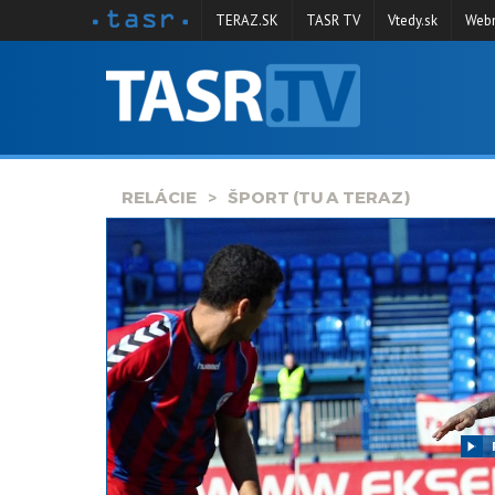
TERAZ.SK
TASR TV
Vtedy.sk
Webm
VYSIELANIE
RELÁCIE
SPRAVODAJSTVO
RELÁCIE
ŠPORT (TU A TERAZ)
KONTAKT
ARCHÍV