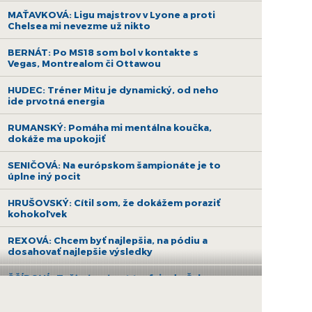
MAŤAVKOVÁ: Ligu majstrov v Lyone a proti
Chelsea mi nevezme už nikto
BERNÁT: Po MS18 som bol v kontakte s
Vegas, Montrealom či Ottawou
HUDEC: Tréner Mitu je dynamický, od neho
ide prvotná energia
RUMANSKÝ: Pomáha mi mentálna koučka,
dokáže ma upokojiť
SENIČOVÁ: Na európskom šampionáte je to
úplne iný pocit
HRUŠOVSKÝ: Cítil som, že dokážem poraziť
kohokoľvek
REXOVÁ: Chcem byť najlepšia, na pódiu a
dosahovať najlepšie výsledky
ŠČÍPOVÁ: Teší nás návrat trofeje do Šale po
16 rokoch