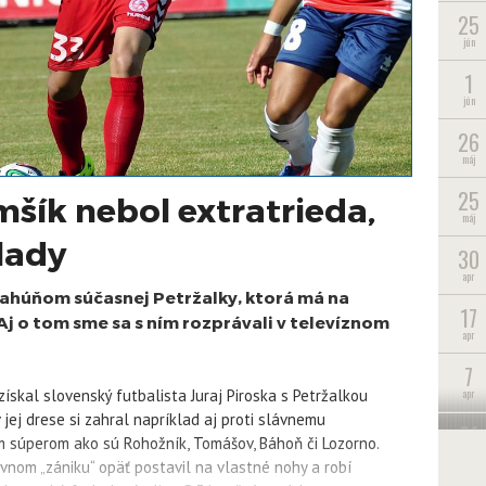
25
jún
1
jún
26
máj
25
šík nebol extratrieda,
máj
lady
30
apr
k ťahúňom súčasnej Petržalky, ktorá má na
17
Aj o tom sme sa s ním rozprávali v televíznom
apr
7
apr
 získal slovenský futbalista Juraj Piroska s Petržalkou
 jej drese si zahral napríklad aj proti slávnemu
31
ým súperom ako sú Rohožník, Tomášov, Báhoň či Lozorno.
mar
vnom „zániku“ opäť postavil na vlastné nohy a robí