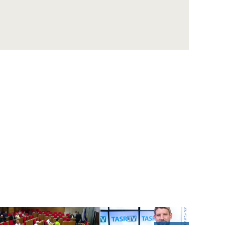
BOSMAN: ZOH boli výnimočné, teší ma náš
výsledok aj účasť
BOLVANSKÝ: V úspech sme začali veriť po
výhre nad favoritom z Belgicka
TASR vysiela na ZOH štyroch reportérov,
vychádza aj téma
KYSEĽ: Univerzitný hokej chceme zlepšovať,
Česi sú Amerikou v prášku
MADZIN: Splnený sen hrať proti takým
značkám a na takých miestach
STANKO: Chceme mať silnú a kvalitnú
padelovú reprezentáciu aj akadémiu
KVASNICOVÁ: Neviem si úplne uvedomiť
obrovskú váhu tej medaily
VAVRO: Futbalové Slovensko je príbehové a
presahuje športový rozmer