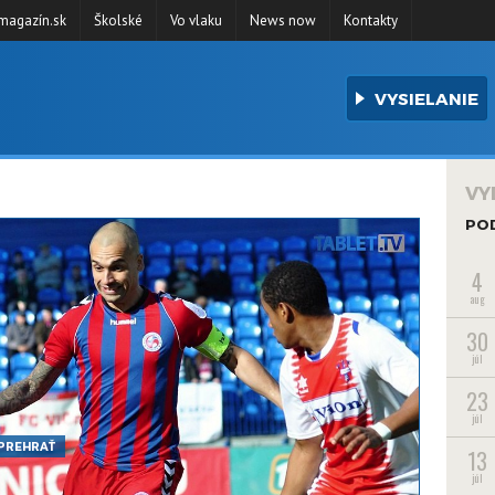
agazín.sk
Školské
Vo vlaku
News now
Kontakty
VYSIELANIE
VY
PO
4
aug
30
júl
23
júl
PREHRAŤ
13
júl