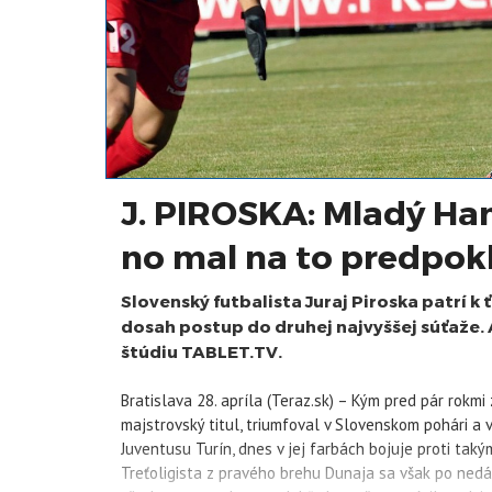
J. PIROSKA: Mladý Ham
no mal na to predpok
Slovenský futbalista Juraj Piroska patrí 
dosah postup do druhej najvyššej súťaže. 
štúdiu TABLET.TV.
Bratislava 28. apríla (Teraz.sk) – Kým pred pár rokmi
majstrovský titul, triumfoval v Slovenskom pohári a v
Juventusu Turín, dnes v jej farbách bojuje proti tak
Treťoligista z pravého brehu Dunaja sa však po nedá