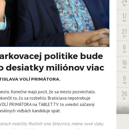
24
dec
17
nov
27
jún
6
jún
rkovacej politike bude
16
o desiatky miliónov viac
máj
9
ATISLAVA VOLÍ PRIMÁTORA.
máj
 mesto. Konečne majú pocit, že sa mesto pozviechalo.
26
končiť to, čo sa rozbehlo. Bratislava nepotrebuje
apr
A VOLÍ PRIMÁTORA na TABLET.TV to uviedol súčasný
19
unálnych voľbách kandiduje opäť.
apr
1
tiach mobility. Posilnili sme železnice, máme nové vlaky.