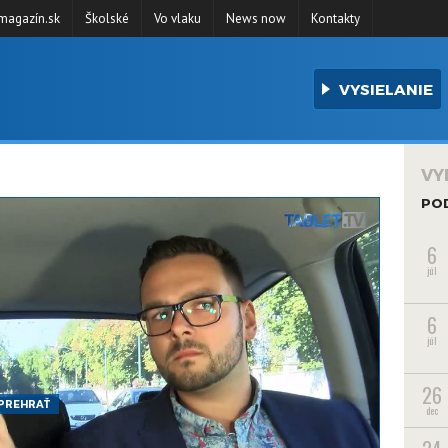
agazín.sk
Školské
Vo vlaku
News now
Kontakty
VYSIELANIE
VY
PO
6
júl
6
júl
26
PREHRAŤ
dec