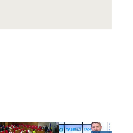
Eurokomisárka V. Jourová: Rómske deti by
mali mať rovnaké šance pre kvalitný život
Prezident A. Kiska rokoval s európskou
komisárkou V. Jourovou
D. SAKOVÁ: Tibor Gašpar končí ku
dnešnému dňu vo funkcii
VECLOVÁ o Košiciach v roku 1945: Preboha,
to je na konci sveta
SSS oslávil výročia LT a Dotykov, známy je aj
laureát Ceny Rudolfa Fabryho
NESROVNAL: Vďaka parkovacej politike
bude v rozpočte Bratislavy o desiatky
miliónov viac
MIKA: Bratislava môže čerpať desať až 100-
miliónové dotácie na dopravu
VALLO: Policajná stanica na Obchodnej ulici
a metro s nulovou šancou