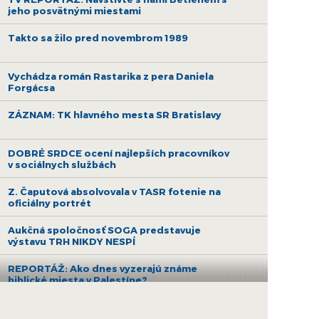
jeho posvätnými miestami
Takto sa žilo pred novembrom 1989
Vychádza román Rastarika z pera Daniela
Forgácsa
ZÁZNAM: TK hlavného mesta SR Bratislavy
DOBRÉ SRDCE ocení najlepších pracovníkov
v sociálnych službách
Z. Čaputová absolvovala v TASR fotenie na
oficiálny portrét
Aukčná spoločnosť SOGA predstavuje
výstavu TRH NIKDY NESPÍ
REPORTÁŽ: Ako dnes vyzerajú známe
biblické miesta v Palestíne?
Galéria Poliankovo vo Vysokých Tatrách je v
strednej Európe unikátom