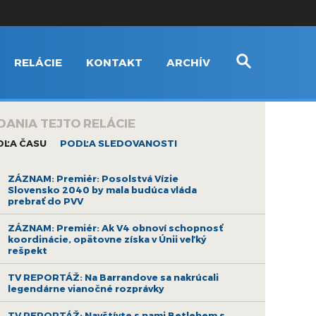
RELÁCIE
KONTAKT
ARCHÍV
DANIA TEJTO RELÁCIE
DĽA ČASU
PODĽA SLEDOVANOSTI
ZÁZNAM: Premiér: Posolstvá Vízie
Slovensko 2040 by mala budúca vláda
prebrať do PVV
ZÁZNAM: Premiér: Ak V4 obnoví schopnosť
koordinácie, opätovne získa v Únii veľký
rešpekt
TV REPORTÁŽ: Na Barrandove sa nakrúcali
legendárne vianočné rozprávky
TV REPORTÁŽ: Navštívte s nami Betlehem s