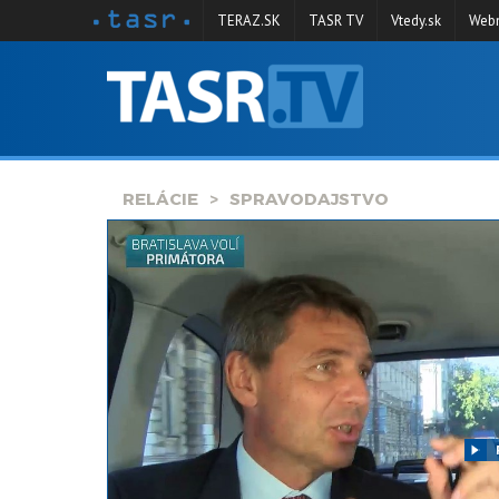
TERAZ.SK
TASR TV
Vtedy.sk
Webm
VYSIELANIE
RELÁCIE
SPRAVODAJSTVO
RELÁCIE
SPRAVODAJSTVO
KONTAKT
ARCHÍV