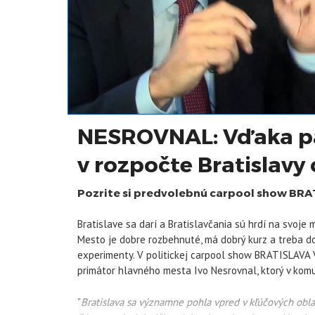
NESROVNAL: Vďaka pa
v rozpočte Bratislavy 
Pozrite si predvolebnú carpool show BR
Bratislave sa darí a Bratislavčania sú hrdí na svoje
Mesto je dobre rozbehnuté, má dobrý kurz a treba do
experimenty. V politickej carpool show BRATISLAV
primátor hlavného mesta Ivo Nesrovnal, ktorý v kom
"
Bratislava sa významne pohla vpred v kľúčových oblas