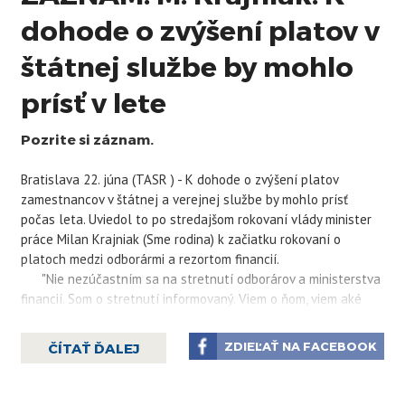
dohode o zvýšení platov v
štátnej službe by mohlo
prísť v lete
Pozrite si záznam.
Bratislava 22. júna (TASR ) - K dohode o zvýšení platov
zamestnancov v štátnej a verejnej službe by mohlo prísť
počas leta. Uviedol to po stredajšom rokovaní vlády minister
práce Milan
Krajniak
(Sme rodina) k začiatku rokovaní o
platoch medzi odborármi a rezortom financií.
"Nie nezúčastním sa na stretnutí odborárov a ministerstva
financií. Som o stretnutí informovaný. Viem o ňom, viem aké
veci sa na ňom budú prerokovávať. Som rád, že sa tieto
rokovania dnes začnú," priblížil.
ZDIEĽAŤ NA FACEBOOK
ČÍTAŤ ĎALEJ
Od rokovaní má
Krajniak
podľa svojich slov "veľmi presné
očakávania". "Chceme urobiť veľkú dohodu so zástupcami
zamestnávateľov, ktorí zastupujú ľudí pracujúcich v štátnej a