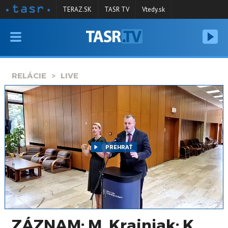
TERAZ.SK
TASR TV
Vtedy.sk
VYSIELANIE
RELÁCIE
RELÁCIE
LIVE
SPRAVODAJSTVO
KONTAKT
ARCHÍV
PREHRAŤ
ZÁZNAM: M. Krajniak: K