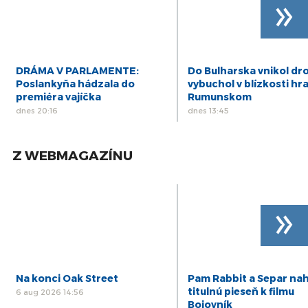
»
DRÁMA V PARLAMENTE:
Do Bulharska vnikol dr
Poslankyňa hádzala do
vybuchol v blízkosti hra
premiéra vajíčka
Rumunskom
dnes 20:16
dnes 13:45
Z WEBMAGAZÍNU
»
Na konci Oak Street
Pam Rabbit a Separ nah
titulnú pieseň k filmu
6 aug 2026 14:56
Bojovník