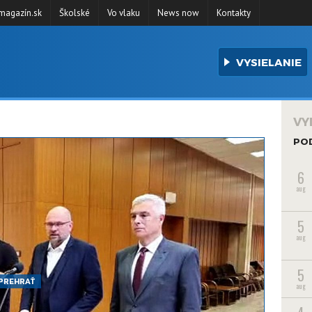
agazín.sk
Školské
Vo vlaku
News now
Kontakty
VYSIELANIE
VY
PO
6
aug
5
aug
5
PREHRAŤ
aug