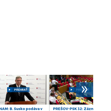
ZÁZNAM: LOZ sa obráti na GP SR v súvislosti
s financovaním nemocníc
ZÁZNAM: R. Takáč: Krasoň jaseňový je po
Maďarsku oficiálne potvrdený už aj na
Slovensku
ZÁZNAM: MIRRI predstavilo výzvy na
posilnenie ochrany obetí násilia za vyše 10
mil. eur
ZÁZNAM: R. Takáč: Pestovatelia cukrovej
repy dostanú tento rok podporu 12,48 mil.
eur
ZÁZNAM: TK hnutia Progresívne Slovensko
»
ZÁZNAM: KDH upozorňuje na riziká v
súvislosti s kúpou akcií Union ZP Dôverou
PREHRAŤ
PREHRAŤ
ZÁZNAM: TK strany Sloboda a Solidarita
ZÁZNAM: R. Kaliňák: MO SR by sa mohlo
AM: B. Susko podáva v
PREŠOV-PSK 32: Záznam