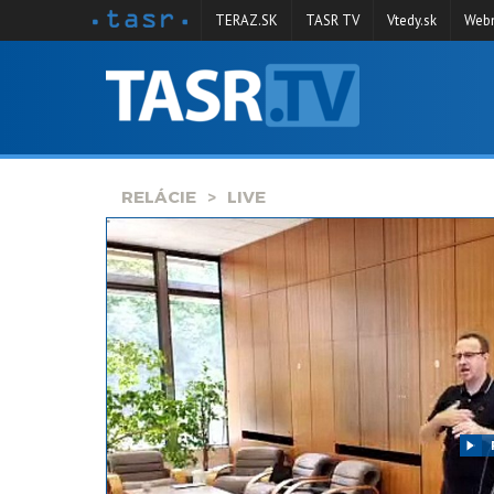
TERAZ.SK
TASR TV
Vtedy.sk
Webm
VYSIELANIE
RELÁCIE
SPRAVODAJSTVO
RELÁCIE
LIVE
KONTAKT
ARCHÍV