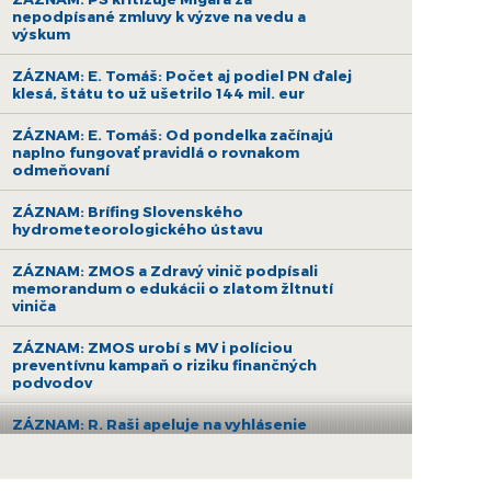
nepodpísané zmluvy k výzve na vedu a
výskum
ZÁZNAM: E. Tomáš: Počet aj podiel PN ďalej
klesá, štátu to už ušetrilo 144 mil. eur
ZÁZNAM: E. Tomáš: Od pondelka začínajú
naplno fungovať pravidlá o rovnakom
odmeňovaní
ZÁZNAM: Brífing Slovenského
hydrometeorologického ústavu
ZÁZNAM: ZMOS a Zdravý vinič podpísali
memorandum o edukácii o zlatom žltnutí
viniča
ZÁZNAM: ZMOS urobí s MV i políciou
preventívnu kampaň o riziku finančných
podvodov
ZÁZNAM: R. Raši apeluje na vyhlásenie
druhej výzvy na nákup bezemisných
autobusov