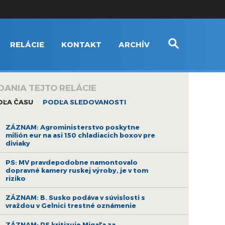
RELÁCIE
KONTAKT
ARCHÍV
DANIA TEJTO RELÁCIE
DĽA ČASU
PODĽA SLEDOVANOSTI
ZÁZNAM: Agroministerstvo poskytne
milión eur na asi 150 chladiacich boxov pre
diviaky
PS: MV pravdepodobne namontovalo
dopravné kamery ruskej výroby, je v tom
riziko
ZÁZNAM: B. Susko podáva v súvislosti s
vraždou v Gelnici trestné oznámenie
ZÁZNAM: PS kritizuje Migaľa za