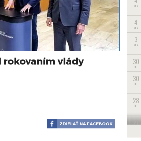
4
aug
4
aug
3
aug
d rokovaním vlády
30
júl
30
júl
28
júl
27
ZDIEĽAŤ NA FACEBOOK
júl