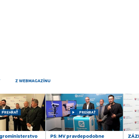
27
júl
22
júl
22
júl
21
júl
Y
Z WEBMAGAZÍNU
21
júl
21
júl
PREHRAŤ
PREHRAŤ
20
júl
16
roministerstvo
PS: MV pravdepodobne
ZÁZN