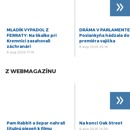
»
MLADÍK VYPADOL Z
DRÁMA V PARLAMENTE
FERRATY: Na Skalke pri
Poslankyňa hádzala do
Kremnici zasahovali
premiéra vajíčka
záchranári
8 aug 2026 20:16
8 aug 2026 17:19
Z WEBMAGAZÍNU
»
Pam Rabbit a Separ nahrali
Na konci Oak Street
titulnú pieseň k filmu
6 aug 2026 14:56