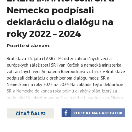
Nemecko podpísali
deklaráciu o dialógu na
roky 2022 – 2024
Pozrite si záznam.
Bratislava 26. júla (TASR) - Minister zahraničných vecí a
európskych záležitostí SR Ivan Korčok a nemecká ministerka
zahraničných vecí Annalena Baerbocková v utorok v Bratislave
podpísali deklaráciu o prehĺbenom dialógu medzi SR a
Nemeckom na roky 2022 až 2024. Na základe tejto deklarácie
SR a Nemecko do konca roka prijmú aj akčný plán, ktorý sa
bude týkať konkrétne jednotlivých oblastí spolupráce. Ministri
počas dňa rokovali aj o dianí na Ukrajine, slovenskom
predsedníctve vo Vyšehradskej štvorke (V4) či západnom
ZDIEĽAŤ NA FACEBOOK
ČÍTAŤ ĎALEJ
Balkáne, informuje TASR.
V deklarácii podľa Korčoka podčiarkujú princípy
spolupráce, ktoré sú teraz v medzinárodnej politike