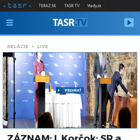
TERAZ.SK
TASR TV
Vtedy.sk
VYSIELANIE
RELÁCIE
RELÁCIE
LIVE
SPRAVODAJSTVO
KONTAKT
ARCHÍV
PREHRAŤ
ZÁZNAM: I. Korčok: SR a