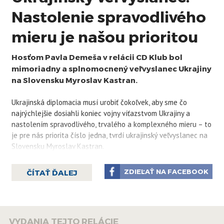
Nastolenie spravodlivého
mieru je našou prioritou
Hosťom Pavla Demeša v relácii CD Klub bol
mimoriadny a splnomocnený veľvyslanec Ukrajiny
na Slovensku Myroslav Kastran.
Ukrajinská diplomacia musí urobiť čokoľvek, aby sme čo
najrýchlejšie dosiahli koniec vojny víťazstvom Ukrajiny a
nastolením spravodlivého, trvalého a komplexného mieru – to
je pre nás priorita číslo jedna, tvrdí ukrajinský veľvyslanec na
Slovensku Myroslav Kastran.
„Druhou prioritou je integrácia do Európskej únie
ZDIEĽAŤ NA FACEBOOK
ČÍTAŤ ĎALEJ
a Severoatlantickej aliancie... Tu cítim podporu Slovenskej
republiky, ktorá vidí Ukrajinu ako budúceho člena európskej
spoločnosti. Ohľadom NATO stále vedieme diskusie, pretože
máme iný názor na naše zapojenie do aliancie, avšak
VYDANIA TEJTO RELÁCIE
v komunikácii so slovenskou vládou pokračujeme, snažíme sa ju