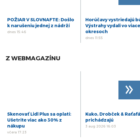
POŽIAR V SLOVNAFTE: Došlo
Horúčavy vystriedajú b
k narušeniu jednej z nádrží
Výstrahy vydali vo viac
okresoch
dnes 15:46
dnes 11:55
Z WEBMAGAZÍNU
»
Skenovať Lidl Plus sa oplatí:
Kuko, Drobček & Raťaf
Ušetrite viac ako 30% z
prichádzajú
nákupu
3 aug 2026 16:03
včera 17:23