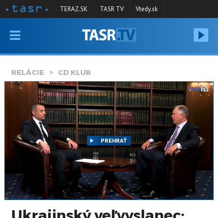
TERAZ.SK
TASR TV
Vtedy.sk
VYSIELANIE
RELÁCIE
RELÁCIE
CD KLUB
SPRAVODAJSTVO
KONTAKT
ARCHÍV
PREHRAŤ
Ukrajinský veľvyslanec: