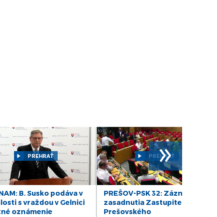
DIÁR - utorok 25/03/25
DIÁR - pondelok 24/03/25
DIÁR - piatok 21/03/25
DIÁR - štvrtok 20/03/2025
DIÁR - streda 19/03/25
DIÁR - pondelok 17/03/25
»
PREHRAŤ
PREHRAŤ
DIÁR - piatok 14/03/25
DIÁR - štvrtok 13/03/25
AM: B. Susko podáva v
PREŠOV-PSK 32: Záznam
losti s vraždou v Gelnici
zasadnutia Zastupiteľstva
tné oznámenie
Prešovského