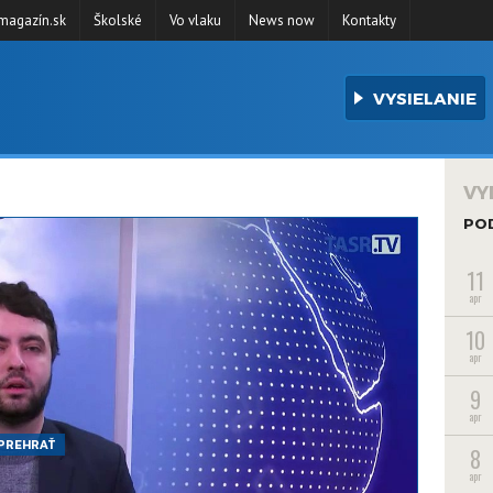
agazín.sk
Školské
Vo vlaku
News now
Kontakty
VYSIELANIE
VY
PO
11
apr
10
apr
9
apr
PREHRAŤ
8
apr