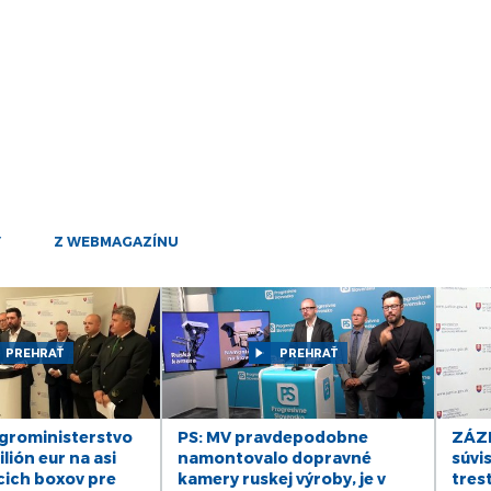
25
mar
24
mar
21
mar
20
mar
19
Y
Z WEBMAGAZÍNU
mar
17
mar
PREHRAŤ
PREHRAŤ
14
mar
13
roministerstvo
PS: MV pravdepodobne
ZÁZN
mar
lión eur na asi
namontovalo dopravné
súvis
cich boxov pre
kamery ruskej výroby, je v
tres