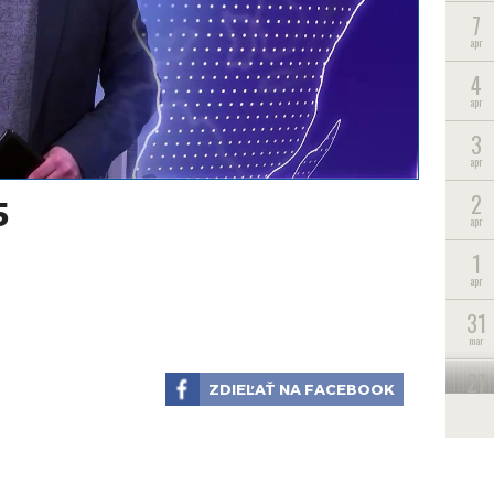
7
apr
4
apr
3
apr
2
5
apr
1
apr
31
mar
27
ZDIEĽAŤ NA FACEBOOK
mar
26
mar