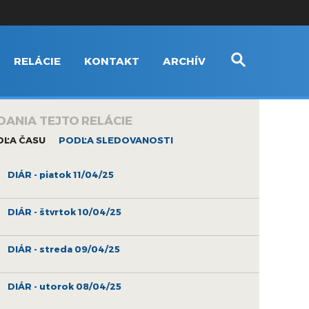
RELÁCIE
KONTAKT
ARCHÍV
DANIA TEJTO RELÁCIE
DĽA ČASU
PODĽA SLEDOVANOSTI
DIÁR - piatok 11/04/25
DIÁR - štvrtok 10/04/25
DIÁR - streda 09/04/25
DIÁR - utorok 08/04/25