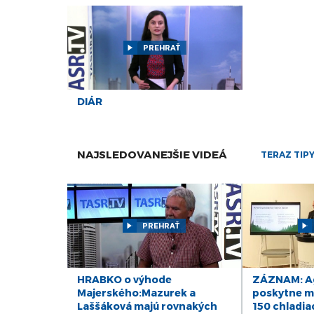
PREHRAŤ
DIÁR
NAJSLEDOVANEJŠIE VIDEÁ
TERAZ TIP
PREHRAŤ
HRABKO o výhode
ZÁZNAM: Ag
Majerského:Mazurek a
poskytne mi
Laššáková majú rovnakých
150 chladia