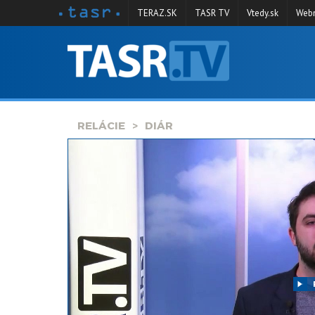
TERAZ.SK
TASR TV
Vtedy.sk
Webm
VYSIELANIE
RELÁCIE
SPRAVODAJSTVO
RELÁCIE
DIÁR
KONTAKT
ARCHÍV