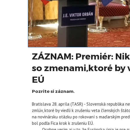
ZÁZNAM: Premiér: Nik
so zmenami,ktoré by vi
EÚ
Pozrite si záznam.
Bratislava 28. apríla (TASR) - Slovenská republika 
zmlúv, ktoré by viedli k zrušeniu veta členských štáto
na novinársku otázku po rokovaní s maďarským pred
bol podľa Fica krok k zrušeniu EÚ.
„Osobne verím aj v to, že Európska únia je pre nás