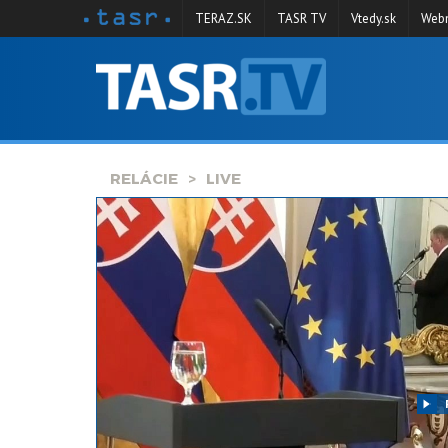
TERAZ.SK
TASR TV
Vtedy.sk
Webm
VYSIELANIE
RELÁCIE
SPRAVODAJSTVO
RELÁCIE
LIVE
KONTAKT
ARCHÍV