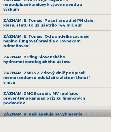
nepodpísané zmluvy k výzve na vedu a
výskum
ZÁZNAM: E. Tomáš: Počet aj podiel PN ďalej
klesá, štátu to už ušetrilo 144 mil. eur
ZÁZNAM: E. Tomáš: Od pondelka začínajú
naplno fungovať pravidlá o rovnakom
odmeňovaní
ZÁZNAM: Brífing Slovenského
hydrometeorologického ústavu
ZÁZNAM: ZMOS a Zdravý vinič podpísali
memorandum o edukácii o zlatom žltnutí
viniča
ZÁZNAM: ZMOS urobí s MV i políciou
preventívnu kampaň o riziku finančných
podvodov
ZÁZNAM: R. Raši apeluje na vyhlásenie
druhej výzvy na nákup bezemisných
autobusov