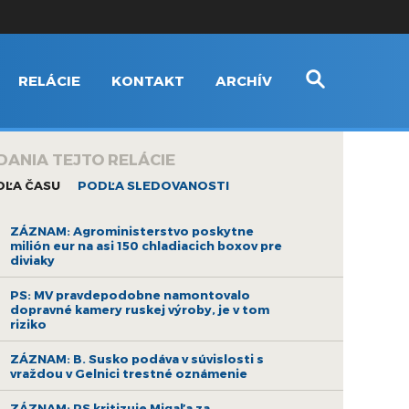
RELÁCIE
KONTAKT
ARCHÍV
DANIA TEJTO RELÁCIE
DĽA ČASU
PODĽA SLEDOVANOSTI
ZÁZNAM: Agroministerstvo poskytne
milión eur na asi 150 chladiacich boxov pre
diviaky
PS: MV pravdepodobne namontovalo
dopravné kamery ruskej výroby, je v tom
riziko
ZÁZNAM: B. Susko podáva v súvislosti s
vraždou v Gelnici trestné oznámenie
ZÁZNAM: PS kritizuje Migaľa za