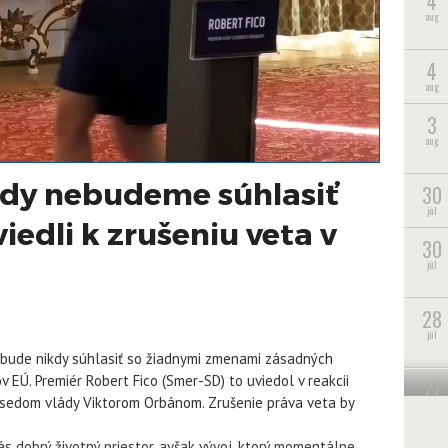
4
aug
4
aug
3
aug
dy nebudeme súhlasiť
30
júl
edli k zrušeniu veta v
30
júl
28
júl
nebude nikdy súhlasiť so žiadnymi zmenami zásadných
v EÚ. Premiér Robert Fico (Smer-SD) to uviedol v reakcii
27
sedom vlády Viktorom Orbánom. Zrušenie práva veta by
júl
 dobrý životný priestor, avšak vývoj, ktorý momentálne