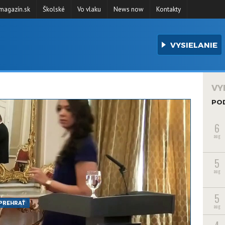
agazín.sk
Školské
Vo vlaku
News now
Kontakty
VYSIELANIE
VY
PO
6
aug
5
aug
5
PREHRAŤ
aug