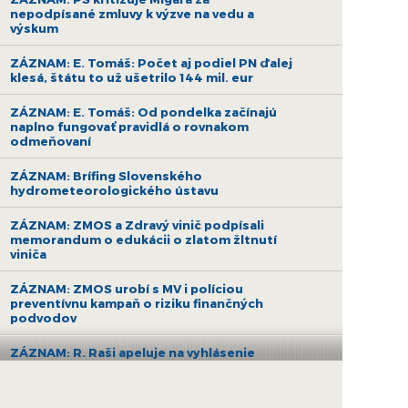
nepodpísané zmluvy k výzve na vedu a
výskum
ZÁZNAM: E. Tomáš: Počet aj podiel PN ďalej
klesá, štátu to už ušetrilo 144 mil. eur
ZÁZNAM: E. Tomáš: Od pondelka začínajú
naplno fungovať pravidlá o rovnakom
odmeňovaní
ZÁZNAM: Brífing Slovenského
hydrometeorologického ústavu
ZÁZNAM: ZMOS a Zdravý vinič podpísali
memorandum o edukácii o zlatom žltnutí
viniča
ZÁZNAM: ZMOS urobí s MV i políciou
preventívnu kampaň o riziku finančných
podvodov
ZÁZNAM: R. Raši apeluje na vyhlásenie
druhej výzvy na nákup bezemisných
autobusov