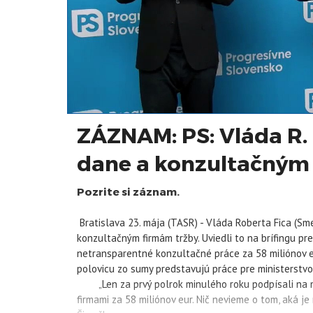
ZÁZNAM: PS: Vláda R. 
dane a konzultačným
Pozrite si záznam.
Bratislava 23. mája (TASR) - Vláda Roberta Fica (S
konzultačným firmám tržby. Uviedli to na brífingu pr
netransparentné konzultačné práce za 58 miliónov eur
polovicu zo sumy predstavujú práce pre ministerstvo 
„Len za prvý polrok minulého roku podpísali na mi
firmami za 58 miliónov eur. Nič nevieme o tom, aká j