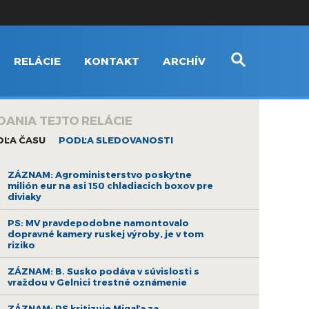
RELÁCIE
KONTAKT
ARCHÍV
DANIA TEJTO RELÁCIE
DĽA ČASU
PODĽA SLEDOVANOSTI
ZÁZNAM: Agroministerstvo poskytne
milión eur na asi 150 chladiacich boxov pre
diviaky
PS: MV pravdepodobne namontovalo
dopravné kamery ruskej výroby, je v tom
riziko
ZÁZNAM: B. Susko podáva v súvislosti s
vraždou v Gelnici trestné oznámenie
ZÁZNAM: PS kritizuje Migaľa za