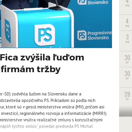
4
aug
4
aug
3
aug
Fica zvýšila ľuďom
30
júl
 firmám tržby
30
júl
28
mer-SD) zodvihla ľuďom na Slovensku dane a
júl
edstavitelia opozičného PS. Príkladom sú podľa nich
, ktoré sú v gescii ministerstva vnútra (MV), pričom asi
27
investícií, regionálneho rozvoja a informatizácie (MIRRI).
júl
nisterstve vnútra realizačné zmluvy s konzultačnými
e náplň týchto zmlúv,“ povedal predseda PS Michal