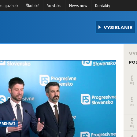
agazín.sk
Školské
Vo vlaku
News now
Kontakty
VYSIELANIE
VY
PO
6
aug
5
aug
5
PREHRAŤ
aug