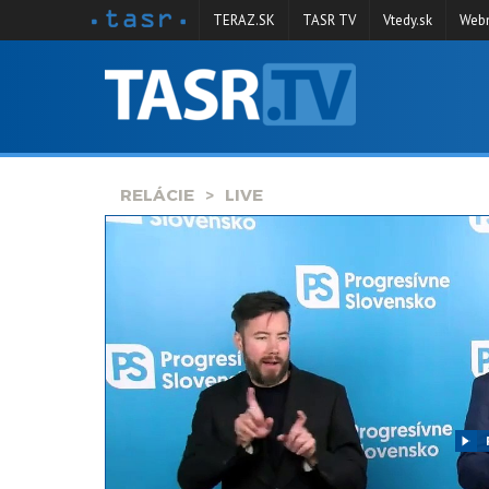
TERAZ.SK
TASR TV
Vtedy.sk
Webm
VYSIELANIE
RELÁCIE
SPRAVODAJSTVO
RELÁCIE
LIVE
KONTAKT
ARCHÍV