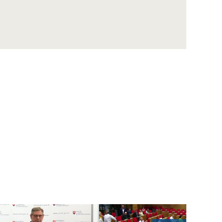
ZÁZNAM: LOZ sa obráti na GP SR v súvislosti
s financovaním nemocníc
ZÁZNAM: R. Takáč: Krasoň jaseňový je po
Maďarsku oficiálne potvrdený už aj na
Slovensku
ZÁZNAM: MIRRI predstavilo výzvy na
posilnenie ochrany obetí násilia za vyše 10
mil. eur
ZÁZNAM: R. Takáč: Pestovatelia cukrovej
repy dostanú tento rok podporu 12,48 mil.
eur
ZÁZNAM: TK hnutia Progresívne Slovensko
ZÁZNAM: KDH upozorňuje na riziká v
súvislosti s kúpou akcií Union ZP Dôverou
ZÁZNAM: TK strany Sloboda a Solidarita
ZÁZNAM: R. Kaliňák: MO SR by sa mohlo