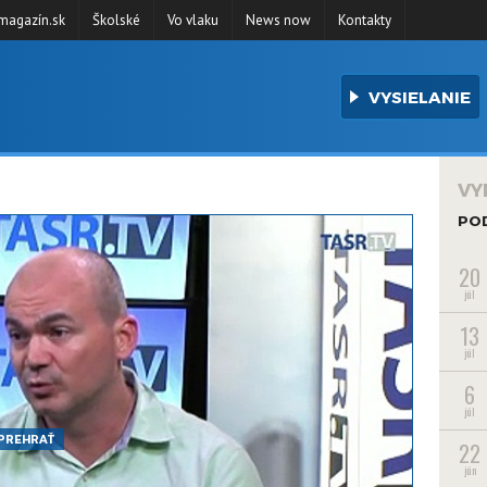
agazín.sk
Školské
Vo vlaku
News now
Kontakty
VYSIELANIE
VY
PO
20
júl
13
júl
6
júl
PREHRAŤ
22
jún