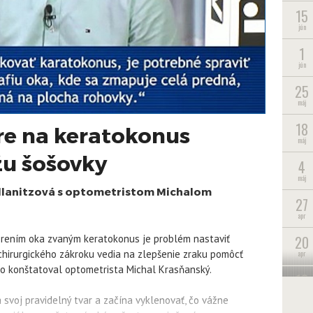
15
jún
1
jún
25
máj
18
e na keratokonus
máj
žu šošovky
4
máj
 Illanitzová s optometristom Michalom
27
apr
20
horením oka zvaným keratokonus je problém nastaviť
 chirurgického zákroku vedia na zlepšenie zraku pomôcť
apr
to konštatoval optometrista Michal Krasňanský.
13
apr
 svoj pravidelný tvar a začína vyklenovať, čo vážne