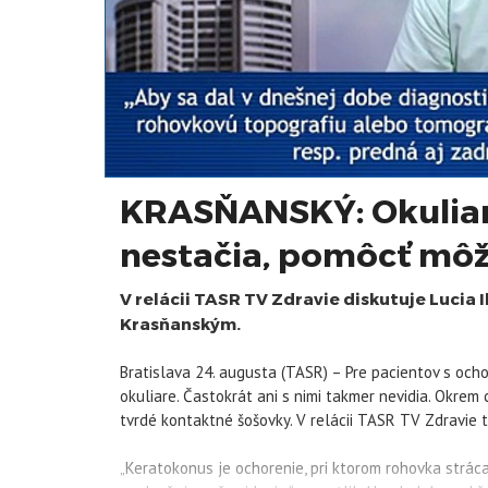
KRASŇANSKÝ: Okuliar
nestačia, pomôcť mô
V relácii TASR TV Zdravie diskutuje Lucia
Krasňanským.
Bratislava 24. augusta (TASR) – Pre pacientov s oc
okuliare. Častokrát ani s nimi takmer nevidia. Okrem
tvrdé kontaktné šošovky. V relácii TASR TV Zdravie 
„Keratokonus je ochorenie, pri ktorom rohovka stráca