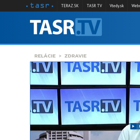
TERAZ.SK
TASR TV
Vtedy.sk
Webm
VYSIELANIE
RELÁCIE
SPRAVODAJSTVO
RELÁCIE
ZDRAVIE
KONTAKT
ARCHÍV