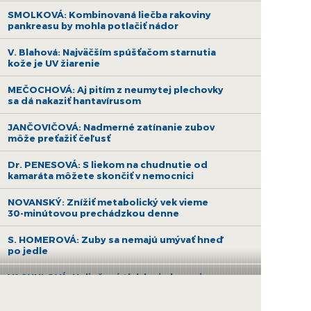
SMOLKOVÁ: Kombinovaná liečba rakoviny
pankreasu by mohla potlačiť nádor
V. Blahová: Najväčším spúšťačom starnutia
kože je UV žiarenie
MEČOCHOVÁ: Aj pitím z neumytej plechovky
sa dá nakaziť hantavírusom
JANČOVIČOVÁ: Nadmerné zatínanie zubov
môže preťažiť čeľusť
Dr. PENESOVÁ: S liekom na chudnutie od
kamaráta môžete skončiť v nemocnici
NOVANSKÝ: Znížiť metabolický vek vieme
30-minútovou prechádzkou denne
S. HOMEROVÁ: Zuby sa nemajú umývať hneď
po jedle
VACHULOVÁ: Neliečený tlak krvi ohrozuje
zdravie srdca, ale aj erekciu