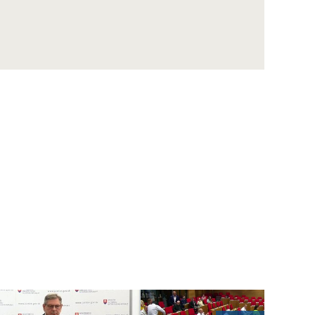
PITEKOVÁ: Fekálna mikrobiálna
transplantácia vyžaduje od darcu celibát
M. NOSÁĽ: S vrodenou chybou srdca sa u
nás rodí takmer 500 detí ročne
I. BARÁK: Zo sekvencie DNA nezistíte len
možné choroby, ale aj váš pôvod či možný
talent
J. HEDERA: Plastické operácie sa robia už
trojmesačným kojencom
M. Zábranská: Človek si nemusí všimnúť, že
nepočuje na jedno ucho
M. Janík: Zúženie priedušnice sa niekedy
zamieňa s astmou
ŠELC: Silymarín nás neuchráni od cirhózy, ak
neprestaneme piť alkohol
JUROVÝCH: Na prevenciu chodí oveľa viac
detí ako dospelých poistencov