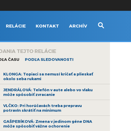
RELÁCIE
KONTAKT
ARCHÍV
DANIA TEJTO RELÁCIE
DĽA ČASU
PODĽA SLEDOVANOSTI
KLONGA: Topiaci sa nemusí kričať a plieskať
okolo seba rukami
JENDRÁLOVÁ: Telefón v aute alebo vo vlaku
môže spôsobiť zvracanie
VLČKO: Pri horúčavách treba prepravu
potravín skrátiť na minimum
GAŠPERÍKOVÁ: Zmena v jedinom géne DNA
môže spôsobiť vážne ochorenie