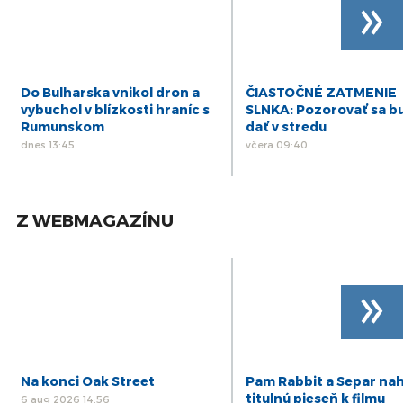
»
Do Bulharska vnikol dron a
ČIASTOČNÉ ZATMENIE
vybuchol v blízkosti hraníc s
SLNKA: Pozorovať sa b
Rumunskom
dať v stredu
dnes 13:45
včera 09:40
Z WEBMAGAZÍNU
»
Na konci Oak Street
Pam Rabbit a Separ nah
titulnú pieseň k filmu
6 aug 2026 14:56