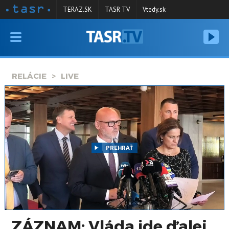
TERAZ.SK
TASR TV
Vtedy.sk
VYSIELANIE
RELÁCIE
RELÁCIE
LIVE
SPRAVODAJSTVO
KONTAKT
ARCHÍV
PREHRAŤ
ZÁZNAM: Vláda ide ďalej