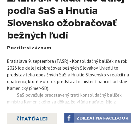
podľa SaS a Hnutia
Slovensko ožobračovať
bežných ľudí
Pozrite si záznam.
Bratislava 9. septembra (TASR) - Konsolidačný balíček na rok
2026 ide ďalej ožobračovať bežných Slovákov. Uviedli to
predstavitelia opozičných SaS a Hnutie Slovensko v reakcii na
opatrenia, ktoré v utorok predstavil minister financií Ladislav
Kamenický (Smer-SD).
SaS považuje predstavený tretí konsolidačný balíček
ministra Kamenického za dôkaz, že vláda naďalej žije z
klamstiev a ožobračovania občanov. Namiesto reálnych úspor
na strane štátu opäť platia ľudia a firmy. „Čakali sme, že
ZDIEĽAŤ NA FACEBOOK
ČÍTAŤ ĎALEJ
konečne príde na rad vláda a zaplatí 100 % svojej časti.
Namiesto toho má byť 55 % bremena na pleciach občanov a
firiem a len 45 % na strane štátu. A úprimne, obávam sa, že ani