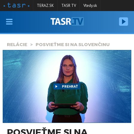
TERAZ.SK
TASR TV
Vtedy.sk
VYSIELANIE
RELÁCIE
RELÁCIE
POSVIEŤME SI NA SLOVENČINU
SPRAVODAJSTVO
KONTAKT
ARCHÍV
PREHRAŤ
POSVIEŤME SI NA