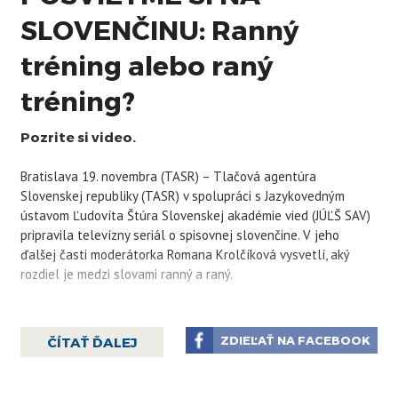
SLOVENČINU: Ranný
tréning alebo raný
tréning?
Pozrite si video.
Bratislava 19. novembra (TASR) – Tlačová agentúra
Slovenskej republiky (TASR) v spolupráci s Jazykovedným
ústavom Ľudovíta Štúra Slovenskej akadémie vied (JÚĽŠ SAV)
pripravila televízny seriál o spisovnej slovenčine. V jeho
ďalšej časti moderátorka Romana Krolčíková vysvetlí, aký
rozdiel je medzi slovami ranný a raný.
„Tieto slová majú rovnaký slovotvorný základ, ale ich významy
sú rozličné. Preto musíme rozoznávať, kedy ktoré použiť. Slovo
ZDIEĽAŤ NA FACEBOOK
ČÍTAŤ ĎALEJ
ranný s dvoma „n“ je odvodené od slova ráno s významom časť
dňa,“ vysvetľuje moderátorka.