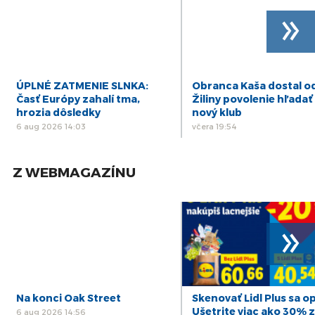
»
ÚPLNÉ ZATMENIE SLNKA:
Obranca Kaša dostal o
Časť Európy zahalí tma,
Žiliny povolenie hľadať 
hrozia dôsledky
nový klub
6 aug 2026 14:03
včera 19:54
Z WEBMAGAZÍNU
»
Na konci Oak Street
Skenovať Lidl Plus sa op
Ušetrite viac ako 30% z
6 aug 2026 14:56