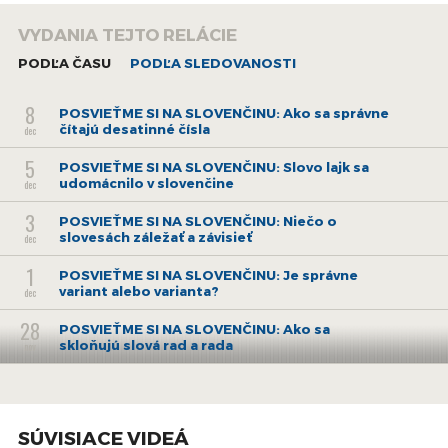
Seriál Posvieťme si na slovenčinu sa zameriava predovšetkým
VYDANIA TEJTO RELÁCIE
na správne používanie spisovnej slovenčiny, upozorňuje na
nové výrazy, zmeny v slovníku spisovného jazyka a chyby, ktoré
PODĽA ČASU
PODĽA SLEDOVANOSTI
sa často vyskytujú v komunikácii. Téma jazyka je
neodmysliteľnou súčasťou aktivít verejnoprávnej tlačovej
8
POSVIEŤME SI NA SLOVENČINU: Ako sa správne
agentúry.
čítajú desatinné čísla
dec
5
POSVIEŤME SI NA SLOVENČINU: Slovo lajk sa
udomácnilo v slovenčine
dec
3
POSVIEŤME SI NA SLOVENČINU: Niečo o
slovesách záležať a závisieť
dec
1
POSVIEŤME SI NA SLOVENČINU: Je správne
variant alebo varianta?
dec
28
POSVIEŤME SI NA SLOVENČINU: Ako sa
skloňujú slová rad a rada
nov
26
POSVIEŤME SI NA SLOVENČINU: Chápem to, nie
chápem tomu
nov
21
SÚVISIACE VIDEÁ
POSVIEŤME SI NA SLOVENČINU: Škatuľa alebo