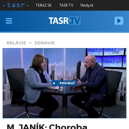
TERAZ.SK
TASR TV
Vtedy.sk
VYSIELANIE
RELÁCIE
RELÁCIE
ZDRAVIE
SPRAVODAJSTVO
KONTAKT
ARCHÍV
PREHRAŤ
M. JANÍK: Choroba