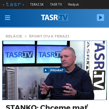
TERAZ.SK
TASR TV
Vtedy.sk
VYSIELANIE
RELÁCIE
RELÁCIE
ŠPORT (TU A TERAZ)
SPRAVODAJSTVO
KONTAKT
ARCHÍV
PREHRAŤ
STANKO: Chceme mať