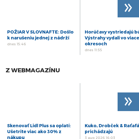
»
tenisu.
„Radi by sme otvorili ešte jednu halu v Bratislave,
pretože záujem o padel je veľký a chceme ho uspokojiť.
Zároveň chceme budovať silnú a kvalitnú reprezentáciu. Ja
osobne by som sa hráčsky rád venoval najmä masters turnajom
POŽIAR V SLOVNAFTE: Došlo
Horúčavy vystriedajú b
vo vekových kategóriách 35+, 40+ či 50+ a popritom sa naplno
k narušeniu jednej z nádrží
Výstrahy vydali vo viac
sústredil na rozvoj akadémie,“
dodal Stanko.
okresoch
dnes 15:46
dnes 11:55
Z WEBMAGAZÍNU
»
Skenovať Lidl Plus sa oplatí:
Kuko, Drobček & Raťaf
Ušetrite viac ako 30% z
prichádzajú
nákupu
3 aug 2026 16:03