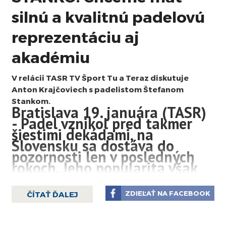
silnú a kvalitnú padelovú
reprezentáciu aj
akadémiu
V relácii TASR TV Šport Tu a Teraz diskutuje
Anton Krajčoviech s padelistom Štefanom
Stankom.
Bratislava 19. januára (TASR)
- Padel vznikol pred takmer
šiestimi dekádami, na
Slovensku sa dostáva do
pozornosti len v posledných
rokoch. Jeho popularita však
rastie raketovo. Vlani mali
Slováci premiéru aj na
ZDIEĽAŤ NA FACEBOOK
ČÍTAŤ ĎALEJ
vrcholnom podujatí
medzinárodného významu a
medzi osmičkou padelistov