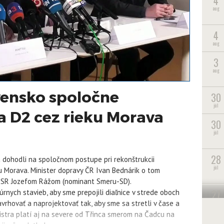
4
aug
4
aug
3
aug
vensko spoločne
30
júl
a D2 cez rieku Morava
30
júl
28
a dohodli na spoločnom postupe pri rekonštrukcii
júl
ku Morava. Minister dopravy ČR Ivan Bednárik o tom
y SR Jozefom Rážom (nominant Smeru-SD).
27
ych stavieb, aby sme prepojili diaľnice v strede oboch
júl
vrhovať a naprojektovať tak, aby sme sa stretli v čase a
nistra platí aj na severe od Třinca smerom na Čadcu na