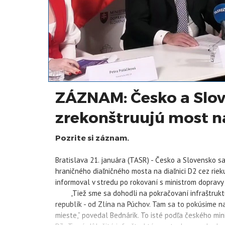
ZÁZNAM: Česko a Slo
zrekonštruujú most n
Pozrite si záznam.
Bratislava 21. januára (TASR) - Česko a Slovensko s
hraničného diaľničného mosta na diaľnici D2 cez rie
informoval v stredu po rokovaní s ministrom doprav
„Tiež sme sa dohodli na pokračovaní infraštruktúrn
republík - od Zlína na Púchov. Tam sa to pokúsime na
mieste,“ povedal Bednárik. To isté podľa českého mi