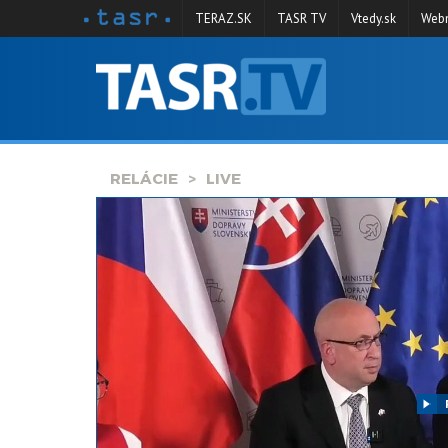
TERAZ.SK
TASR TV
Vtedy.sk
Webm
VYSIELANIE
RELÁCIE
SPRAVODAJSTVO
RELÁCIE
LIVE
KONTAKT
ARCHÍV