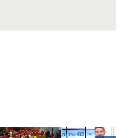
ZÁZNAM: LOZ sa obráti na GP SR v súvislosti
s financovaním nemocníc
ZÁZNAM: R. Takáč: Krasoň jaseňový je po
Maďarsku oficiálne potvrdený už aj na
Slovensku
ZÁZNAM: MIRRI predstavilo výzvy na
posilnenie ochrany obetí násilia za vyše 10
mil. eur
ZÁZNAM: R. Takáč: Pestovatelia cukrovej
repy dostanú tento rok podporu 12,48 mil.
eur
ZÁZNAM: TK hnutia Progresívne Slovensko
ZÁZNAM: KDH upozorňuje na riziká v
súvislosti s kúpou akcií Union ZP Dôverou
ZÁZNAM: TK strany Sloboda a Solidarita
ZÁZNAM: R. Kaliňák: MO SR by sa mohlo