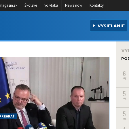
agazín.sk
Školské
Vo vlaku
News now
Kontakty
VYSIELANIE
VY
PO
6
aug
5
aug
5
PREHRAŤ
aug