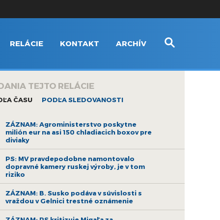
RELÁCIE
KONTAKT
ARCHÍV
DANIA TEJTO RELÁCIE
DĽA ČASU
PODĽA SLEDOVANOSTI
ZÁZNAM: Agroministerstvo poskytne
milión eur na asi 150 chladiacich boxov pre
diviaky
PS: MV pravdepodobne namontovalo
dopravné kamery ruskej výroby, je v tom
riziko
ZÁZNAM: B. Susko podáva v súvislosti s
vraždou v Gelnici trestné oznámenie
ZÁZNAM: PS kritizuje Migaľa za