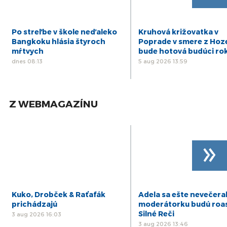
Po streľbe v škole neďaleko
Kruhová križovatka v
Bangkoku hlásia štyroch
Poprade v smere z Hoz
mŕtvych
bude hotová budúci ro
dnes 08:13
5 aug 2026 13:59
Z WEBMAGAZÍNU
»
Kuko, Drobček & Raťafák
Adela sa ešte nevečeral
prichádzajú
moderátorku budú roa
Silné Reči
3 aug 2026 16:03
3 aug 2026 13:46