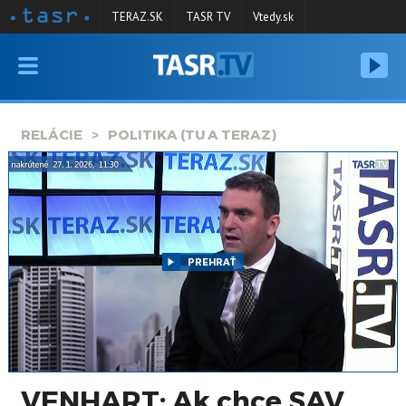
TERAZ.SK
TASR TV
Vtedy.sk
VYSIELANIE
RELÁCIE
RELÁCIE
POLITIKA (TU A TERAZ)
SPRAVODAJSTVO
KONTAKT
ARCHÍV
PREHRAŤ
VENHART: Ak chce SAV