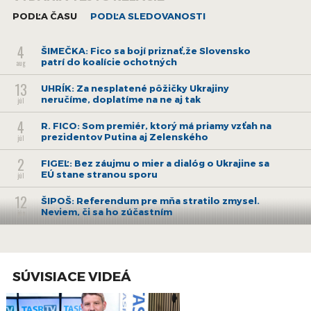
ústavoch, alebo dokonca oddeleniach akadémie,“ konštatoval
Venhart.
PODĽA ČASU
PODĽA SLEDOVANOSTI
Viac čítajte
tu.
4
ŠIMEČKA: Fico sa bojí priznať,že Slovensko
patrí do koalície ochotných
aug
13
UHRÍK: Za nesplatené pôžičky Ukrajiny
neručíme, doplatíme na ne aj tak
júl
4
R. FICO: Som premiér, ktorý má priamy vzťah na
prezidentov Putina aj Zelenského
júl
2
FIGEĽ: Bez záujmu o mier a dialóg o Ukrajine sa
EÚ stane stranou sporu
júl
12
ŠIPOŠ: Referendum pre mňa stratilo zmysel.
Neviem, či sa ho zúčastním
jún
27
ONDRUŠ: Signály o snahách revidovať výsledky
2. sv. vojny pribúdajú
máj
21
SÚVISIACE VIDEÁ
KISS: Elektronická fakturácia bude
štandardom vo svete, nie iba v EÚ
máj