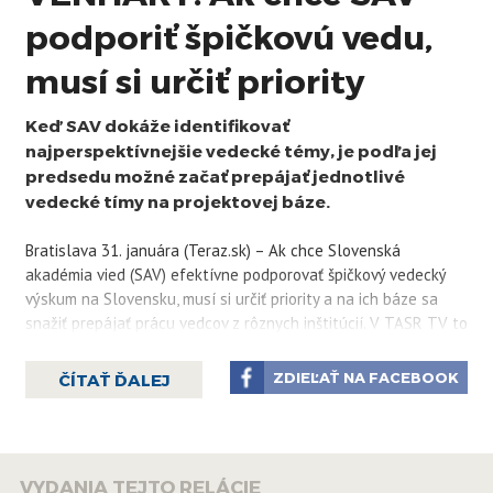
podporiť špičkovú vedu,
musí si určiť priority
Keď SAV dokáže identifikovať
najperspektívnejšie vedecké témy, je podľa jej
predsedu možné začať prepájať jednotlivé
vedecké tímy na projektovej báze.
Bratislava 31. januára (Teraz.sk) – Ak chce Slovenská
akadémia vied (SAV) efektívne podporovať špičkový vedecký
výskum na Slovensku, musí si určiť priority a na ich báze sa
snažiť prepájať prácu vedcov z rôznych inštitúcií. V TASR TV to
povedal predseda SAV Martin Venhart.
ZDIEĽAŤ NA FACEBOOK
ČÍTAŤ ĎALEJ
Cieľom podľa neho nie je priorizovať niektoré vedné odbory
pred inými, ale nájsť prierezové témy, ktoré získajú prioritnú
podporu. „Delíme sa na oddelenia, ústavy, skupiny... Máme
skupiny, ktoré sa venujú podobnej problematike v rôznych
VYDANIA TEJTO RELÁCIE