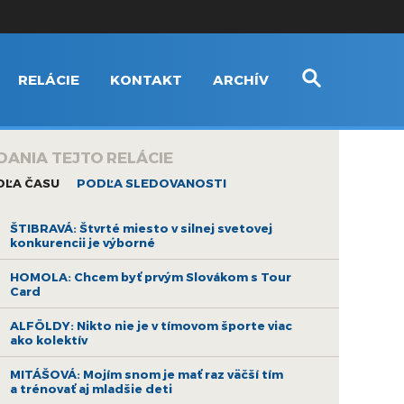
RELÁCIE
KONTAKT
ARCHÍV
DANIA TEJTO RELÁCIE
DĽA ČASU
PODĽA SLEDOVANOSTI
ŠTIBRAVÁ: Štvrté miesto v silnej svetovej
konkurencii je výborné
HOMOLA: Chcem byť prvým Slovákom s Tour
Card
ALFÖLDY: Nikto nie je v tímovom športe viac
ako kolektív
MITÁŠOVÁ: Mojím snom je mať raz väčší tím
a trénovať aj mladšie deti