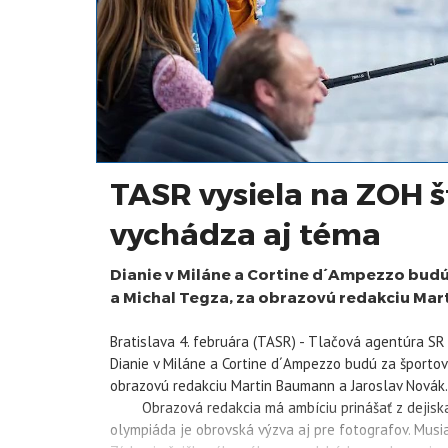
TASR vysiela na ZOH š
vychádza aj téma
Dianie v Miláne a Cortine d´Ampezzo budú
a Michal Tegza, za obrazovú redakciu Mar
Bratislava 4. februára (TASR) - Tlačová agentúra SR 
Dianie v Miláne a Cortine d´Ampezzo budú za športov
obrazovú redakciu Martin Baumann a Jaroslav Novák. 
Obrazová redakcia má ambíciu prinášať z dejiska 
olympiáda je obrovská výzva aj pre fotografov. Musia 