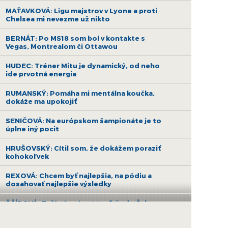
MAŤAVKOVÁ: Ligu majstrov v Lyone a proti
Chelsea mi nevezme už nikto
BERNÁT: Po MS18 som bol v kontakte s
Vegas, Montrealom či Ottawou
HUDEC: Tréner Mitu je dynamický, od neho
ide prvotná energia
RUMANSKÝ: Pomáha mi mentálna koučka,
dokáže ma upokojiť
SENIČOVÁ: Na európskom šampionáte je to
úplne iný pocit
HRUŠOVSKÝ: Cítil som, že dokážem poraziť
kohokoľvek
REXOVÁ: Chcem byť najlepšia, na pódiu a
dosahovať najlepšie výsledky
ŠČÍPOVÁ: Teší nás návrat trofeje do Šale po
16 rokoch