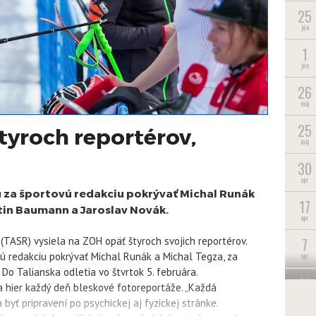
25
jún
1
jún
26
máj
25
tyroch reportérov,
máj
30
apr
 za športovú redakciu pokrývať Michal Runák
17
tin Baumann a Jaroslav Novák.
apr
7
(TASR) vysiela na ZOH opäť štyroch svojich reportérov.
ú redakciu pokrývať Michal Runák a Michal Tegza, za
apr
Do Talianska odletia vo štvrtok 5. februára.
31
hier každý deň bleskové fotoreportáže. „Každá
mar
byť pripravení po psychickej aj fyzickej stránke.