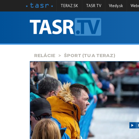
TERAZ.SK
TASR TV
Vtedy.sk
Webm
VYSIELANIE
RELÁCIE
SPRAVODAJSTVO
RELÁCIE
ŠPORT (TU A TERAZ)
KONTAKT
ARCHÍV