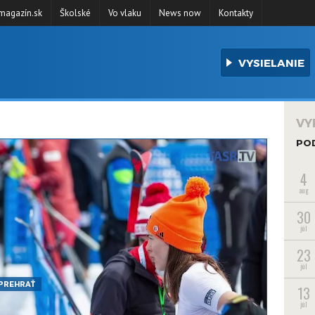
agazín.sk
Školské
Vo vlaku
News now
Kontakty
VYSIELANIE
VY
PO
4
aug
30
júl
23
júl
PREHRAŤ
13
júl