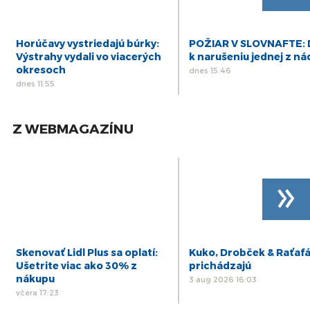
Horúčavy vystriedajú búrky:
POŽIAR V SLOVNAFTE: 
Výstrahy vydali vo viacerých
k narušeniu jednej z ná
okresoch
dnes 15:46
dnes 11:55
Z WEBMAGAZÍNU
»
Skenovať Lidl Plus sa oplatí:
Kuko, Drobček & Raťaf
Ušetrite viac ako 30% z
prichádzajú
nákupu
3 aug 2026 16:03
včera 17:23