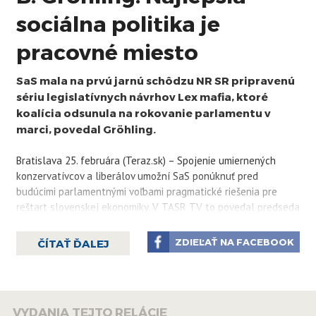
sociálna politika je
pracovné miesto
SaS mala na prvú jarnú schôdzu NR SR pripravenú
sériu legislatívnych návrhov Lex mafia, ktoré
koalícia odsunula na rokovanie parlamentu v
marci, povedal Gröhling.
Bratislava 25. februára (Teraz.sk) – Spojenie umiernených
konzervatívcov a liberálov umožní SaS ponúknuť pred
budúcimi parlamentnými voľbami pragmatické riešenia pre
reštart slovenskej ekonomiky. V TASR TV to povedal predseda
SaS Branislav Gröhling.
ZDIEĽAŤ NA FACEBOOK
ČÍTAŤ ĎALEJ
Viac ako na ideologické témy by sa podľa neho SaS chcela
sústrediť na témy, ktoré spoločnosť nerozdeľujú.
„Najlepšia
sociálna politika je pracovné miesto. Najlepší spôsob života je,
keď sa krajine bude dariť a keď bude mať takú vládu, ktorá
VYDANIA TEJTO RELÁCIE
bude nudiť a nie vládu, ktorá bude rozdeľovať