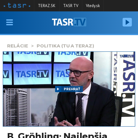
TERAZ.SK
TASR TV
Vtedy.sk
VYSIELANIE
RELÁCIE
RELÁCIE
POLITIKA (TU A TERAZ)
SPRAVODAJSTVO
KONTAKT
ARCHÍV
PREHRAŤ
B. Gröhling: Najlepšia