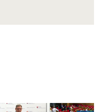
ŠUTAJ EŠTOK: Sme obeťou politického
vydierania prezidenta Zelenského
KOLLÁR: So Sulíkom máme podobné názory
na ekonomické otázky
ŠIPOŠ: Obyčajní ľudia v práci piť nesmú, 150
vyvolených poslancov môže
DUBÉCI: R.Fico obhajuje v kauze opravy
ropovodu Družba záujem V.Orbána
WINKLER: Každý vidí, ako funguje Bratislava,
bude sa musieť rozhodnúť
B. Gröhling: Najlepšia sociálna politika je
pracovné miesto
VENHART: Ak chce SAV podporiť špičkovú
vedu, musí si určiť priority
DANKO: Prvý zákon, čo schválime, musí byť
zmena rokovacieho poriadku