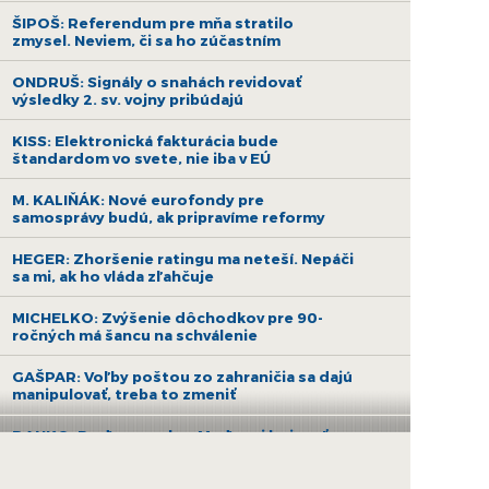
ŠIPOŠ: Referendum pre mňa stratilo
zmysel. Neviem, či sa ho zúčastním
ONDRUŠ: Signály o snahách revidovať
výsledky 2. sv. vojny pribúdajú
KISS: Elektronická fakturácia bude
štandardom vo svete, nie iba v EÚ
M. KALIŇÁK: Nové eurofondy pre
samosprávy budú, ak pripravíme reformy
HEGER: Zhoršenie ratingu ma neteší. Nepáči
sa mi, ak ho vláda zľahčuje
MICHELKO: Zvýšenie dôchodkov pre 90-
ročných má šancu na schválenie
GAŠPAR: Voľby poštou zo zahraničia sa dajú
manipulovať, treba to zmeniť
DANKO: Poďme spolu s Maďarmi bojovať za
ruskú ropu a nehádajme sa