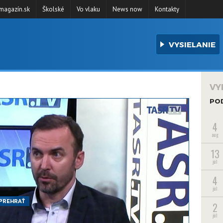
agazín.sk
Školské
Vo vlaku
News now
Kontakty
VYSIELANIE
VY
PO
4
aug
13
júl
4
júl
PREHRAŤ
2
júl