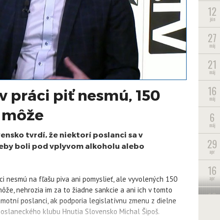
12
jún
27
máj
21
máj
16
v práci piť nesmú, 150
máj
v môže
6
máj
sko tvrdí, že niektorí poslanci sa v
29
keby boli pod vplyvom alkoholu alebo
apr
16
apr
áci nesmú na fľašu piva ani pomyslieť, ale vyvolených 150
môže, nehrozia im za to žiadne sankcie a ani ich v tomto
10
motní poslanci, ak podporia legislatívnu zmenu z dielne
apr
oslaneckého klubu Hnutia Slovensko Michal Šipoš.