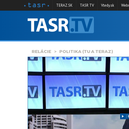
TERAZ.SK
TASR TV
Vtedy.sk
Webm
VYSIELANIE
RELÁCIE
SPRAVODAJSTVO
RELÁCIE
POLITIKA (TU A TERAZ)
KONTAKT
ARCHÍV