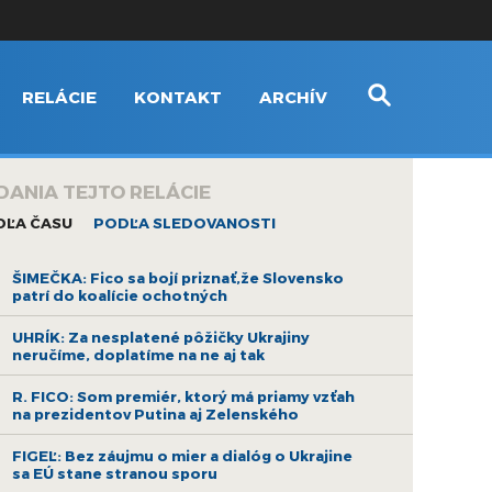
RELÁCIE
KONTAKT
ARCHÍV
DANIA TEJTO RELÁCIE
DĽA ČASU
PODĽA SLEDOVANOSTI
ŠIMEČKA: Fico sa bojí priznať,že Slovensko
patrí do koalície ochotných
UHRÍK: Za nesplatené pôžičky Ukrajiny
neručíme, doplatíme na ne aj tak
R. FICO: Som premiér, ktorý má priamy vzťah
na prezidentov Putina aj Zelenského
FIGEĽ: Bez záujmu o mier a dialóg o Ukrajine
sa EÚ stane stranou sporu