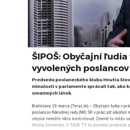
ŠIPOŠ: Obyčajní ľudia 
vyvolených poslanco
Predseda poslaneckého klubu Hnutia Sloven
minulosti v parlamente správali tak, ako 
omamných látok.
Bratislava 19. marca (Teraz.sk) – Obyčajní ľudia v pr
poslancov Národnej rady (NR) SR v práci piť alkohol 
zmysle nemôže nikto kontrolovať. Zmeniť to môžu sa
Hnutia Slovensko. V TASR TV to povedal predseda p