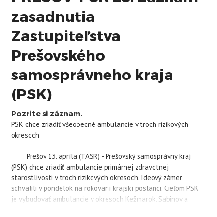
zasadnutia
Zastupiteľstva
Prešovského
samosprávneho kraja
(PSK)
Pozrite si záznam.
PSK
chce zriadiť všeobecné ambulancie v troch rizikových
okresoch
Prešov 13. apríla (TASR) - Prešovský samosprávny kraj
(
PSK
) chce zriadiť ambulancie primárnej zdravotnej
starostlivosti v troch rizikových okresoch. Ideový zámer
schválili v pondelok na rokovaní krajskí poslanci. Cieľom
PSK
je vybudovať ambulancie v okresoch Kežmarok, Sabinov a
Stará Ľubovňa, ktoré vybrali na základe analýzy aktuálneho