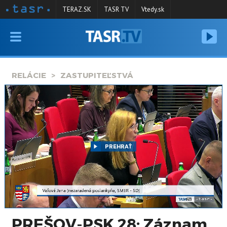
TERAZ.SK
TASR TV
Vtedy.sk
VYSIELANIE
RELÁCIE
RELÁCIE
ZASTUPITEĽSTVÁ
SPRAVODAJSTVO
KONTAKT
ARCHÍV
PREHRAŤ
PREŠOV-PSK 28: Záznam