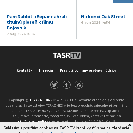
Pam Rabbit a Separ nahrali
Na konci Oak Street
titulnú pieseň k filmu
6 aug 2026 14:56
Bojovník
7 aug 2026 16:18
Kontakty
Inzercia
Pravidlá ochrany osobných údajov
Copyright ©
TERAZ MEDIA
2014-2022. Publikovanie alebo ďalšie šírenie
obsahu správ zo zdrojov TERAZ MEDIA je bez predchádzajúceho písomného
súhlasu TERAZ MEDIA výslovne zakázané. Ak máte pre nás tip alebo
zaujímavé informácie, fotografie, zvuky či videá, kontaktujte nás na
info@terazmedia.sk
, resp. telefonicky na +421 2 59 210 419.
✖
Žiadosť o zverejnenie opravy v zmysle zákona o publikáciách je možné zaslať
Súhlasím s použitím cookies na TASR.TV, ktoré využívame na zlepšenie
na adresu oprava@tasr.sk.