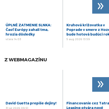
»
ÚPLNÉ ZATMENIE SLNKA:
Kruhová križovatka v
Časť Európy zahalí tma,
Poprade v smere z Hoz
hrozia dôsledky
bude hotová budúci ro
včera 14:03
5 aug 2026 13:59
Z WEBMAGAZÍNU
»
David Guetta prepíše dejiny!
Financovanie cez Tatr
Leasing otvára nové
31 júl 2026 09:51