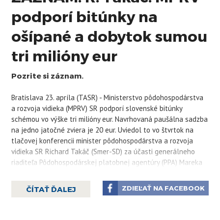
podporí bitúnky na
ošípané a dobytok sumou
tri milióny eur
Pozrite si záznam.
Bratislava 23. apríla (TASR) - Ministerstvo pôdohospodárstva
a rozvoja vidieka (MPRV) SR podporí slovenské bitúnky
schémou vo výške tri milióny eur. Navrhovaná paušálna sadzba
na jedno jatočné zviera je 20 eur. Uviedol to vo štvrtok na
tlačovej konferencii minister pôdohospodárstva a rozvoja
vidieka SR Richard Takáč (Smer-SD) za účasti generálneho
riaditeľa Pôdohospodárskej platobnej agentúry (PPA) Mareka
Čepka a generálnej riaditeľky sekcie poľnohospodárstva
Andrey Hrdej. Maximálny limit na jeden podnik je podľa Takáča
ZDIEĽAŤ NA FACEBOOK
ČÍTAŤ ĎALEJ
300.000 eur v období troch rokov.
„Oprávnené subjekty sú prevádzkovatelia bitúnkov
porážajúcich ošípané a hovädzí dobytok zo zoznamu