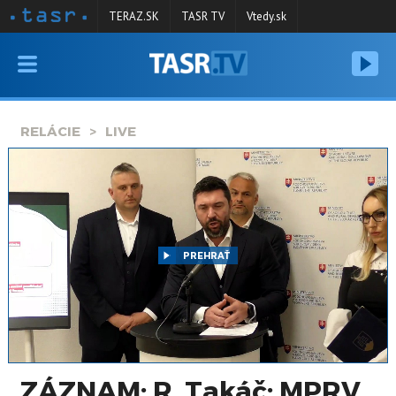
TERAZ.SK
TASR TV
Vtedy.sk
VYSIELANIE
RELÁCIE
RELÁCIE
LIVE
SPRAVODAJSTVO
KONTAKT
ARCHÍV
PREHRAŤ
ZÁZNAM: R. Takáč: MPRV