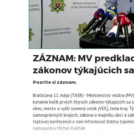
ZÁZNAM: MV predkladá
zákonov týkajúcich s
Pozrite si záznam.
Bratislava 11. mája (TASR) - Ministerstvo vnútra (
konania balík prvých štyroch zákonov týkajúcich sa s
obec, mesto a vyšší územný celok (VÚC), teda kraj. 
samosprávnych krajoch, zákona o majetku obcí a zá
tlačovej konferencii o tom informoval štátny tajo
samosprávu Michal
Kaliňák
.