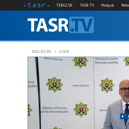
TERAZ.SK
TASR TV
Vtedy.sk
Webm
VYSIELANIE
RELÁCIE
SPRAVODAJSTVO
RELÁCIE
LIVE
KONTAKT
ARCHÍV