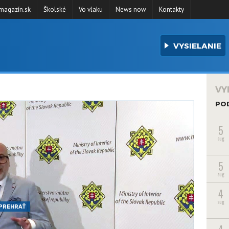
agazín.sk
Školské
Vo vlaku
News now
Kontakty
VYSIELANIE
VY
PO
5
aug
5
aug
4
aug
PREHRAŤ