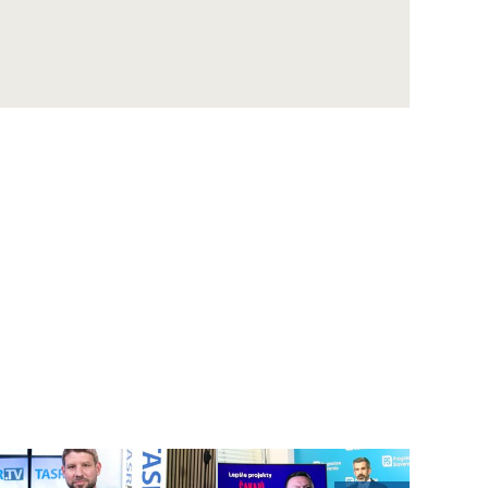
Maďarsku oficiálne potvrdený už aj na
Slovensku
ZÁZNAM: MIRRI predstavilo výzvy na
posilnenie ochrany obetí násilia za vyše 10
mil. eur
ZÁZNAM: R. Takáč: Pestovatelia cukrovej
repy dostanú tento rok podporu 12,48 mil.
eur
ZÁZNAM: TK hnutia Progresívne Slovensko
ZÁZNAM: KDH upozorňuje na riziká v
súvislosti s kúpou akcií Union ZP Dôverou
ZÁZNAM: TK strany Sloboda a Solidarita
ZÁZNAM: R. Kaliňák: MO SR by sa mohlo
postupne začať sťahovať do nového sídla
počas leta
ZÁZNAM: R. Takáč: Predseda NKÚ o