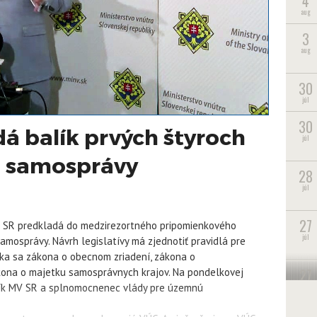
4
aug
3
aug
30
júl
30
 balík prvých štyroch
júl
a samosprávy
28
júl
27
MV) SR predkladá do medzirezortného pripomienkového
júl
amosprávy. Návrh legislatívy má zjednotiť pravidlá pre
Týka sa zákona o obecnom zriadení, zákona o
27
kona o majetku samosprávnych krajov. Na pondelkovej
júl
mník MV SR a splnomocnenec vlády pre územnú
22