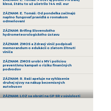
klesá, štátu to už ušetrilo 144 mil. eur
ZÁZNAM: E. Tomáš: Od pondelka začínajú
naplno fungovať pravidlá o rovnakom
odmeňovaní
ZÁZNAM: Brífing Slovenského
hydrometeorologického ústavu
ZÁZNAM: ZMOS a Zdravý vinič podpísali
memorandum o edukácii o zlatom žltnutí
viniča
ZÁZNAM: ZMOS urobí s MV i políciou
preventívnu kampaň o riziku finančných
podvodov
ZÁZNAM: R. Raši apeluje na vyhlásenie
druhej výzvy na nákup bezemisných
autobusov
ZÁZNAM: LOZ sa obráti na GP SR v súvislosti
s financovaním nemocníc
ZÁZNAM: R. Takáč: Krasoň jaseňový je po