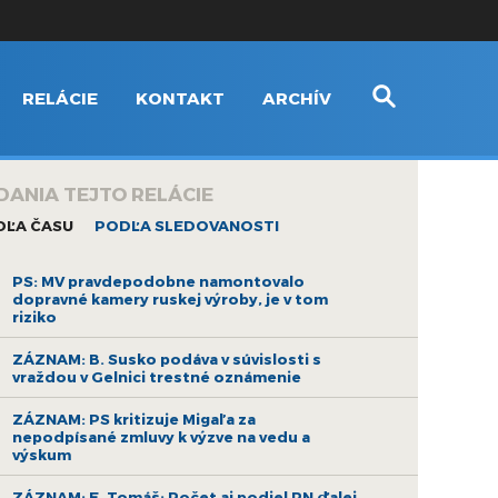
RELÁCIE
KONTAKT
ARCHÍV
DANIA TEJTO RELÁCIE
DĽA ČASU
PODĽA SLEDOVANOSTI
PS: MV pravdepodobne namontovalo
dopravné kamery ruskej výroby, je v tom
riziko
ZÁZNAM: B. Susko podáva v súvislosti s
vraždou v Gelnici trestné oznámenie
ZÁZNAM: PS kritizuje Migaľa za
nepodpísané zmluvy k výzve na vedu a
výskum
ZÁZNAM: E. Tomáš: Počet aj podiel PN ďalej