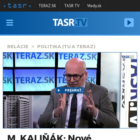
TERAZ.SK
TASR TV
Vtedy.sk
VYSIELANIE
RELÁCIE
RELÁCIE
POLITIKA (TU A TERAZ)
SPRAVODAJSTVO
KONTAKT
ARCHÍV
PREHRAŤ
M. KALIŇÁK: Nové