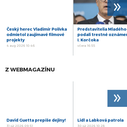
»
Český herec Vladimír Polívka
Predstavitelia Mladého
odmietol zaujímavé filmové
podali trestné oznáme
projekty
I. Korčoka
4 aug 2026 10:46
včera 16:55
Z WEBMAGAZÍNU
»
David Guetta prepíše dejiny!
Lidl a Labková patrola
31 júl 2026 09:51
30 júl 2026 10:28