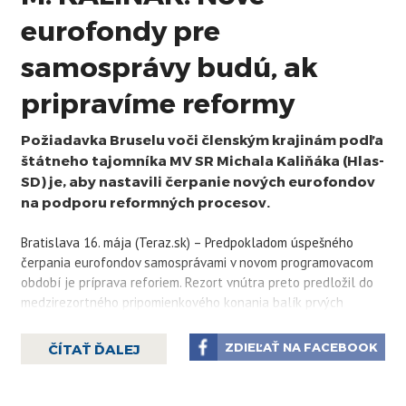
eurofondy pre
samosprávy budú, ak
pripravíme reformy
Požiadavka Bruselu voči členským krajinám podľa
štátneho tajomníka MV SR Michala Kaliňáka (Hlas-
SD) je, aby nastavili čerpanie nových eurofondov
na podporu reformných procesov.
Bratislava 16. mája (Teraz.sk) – Predpokladom úspešného
čerpania eurofondov samosprávami v novom programovacom
období je príprava reforiem. Rezort vnútra preto predložil do
medzirezortného pripomienkového konania balík prvých
štyroch noviel zákonov týkajúcich sa samosprávy. V TASR TV
to povedal štátny tajomník MV SR a splnomocnenec vlády pre
ZDIEĽAŤ NA FACEBOOK
ČÍTAŤ ĎALEJ
územnú samosprávu Michal Kaliňák (Hlas-SD).
Požiadavka Bruselu voči členským krajinám podľa neho je, aby