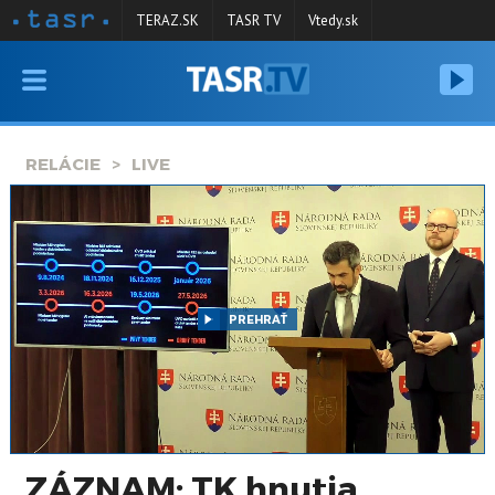
TERAZ.SK
TASR TV
Vtedy.sk
VYSIELANIE
RELÁCIE
RELÁCIE
LIVE
SPRAVODAJSTVO
KONTAKT
ARCHÍV
PREHRAŤ
ZÁZNAM: TK hnutia