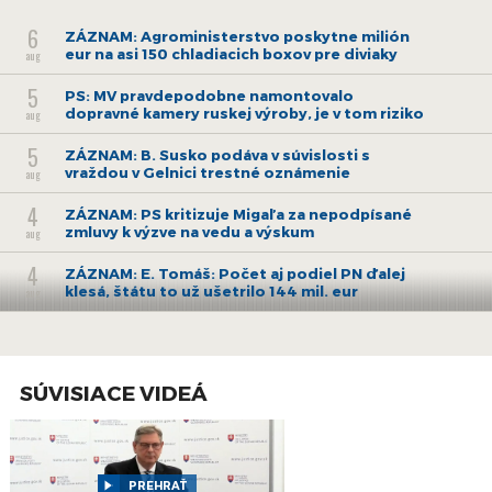
6
ZÁZNAM: Agroministerstvo poskytne milión
eur na asi 150 chladiacich boxov pre diviaky
aug
5
PS: MV pravdepodobne namontovalo
dopravné kamery ruskej výroby, je v tom riziko
aug
5
ZÁZNAM: B. Susko podáva v súvislosti s
vraždou v Gelnici trestné oznámenie
aug
4
ZÁZNAM: PS kritizuje Migaľa za nepodpísané
zmluvy k výzve na vedu a výskum
aug
4
ZÁZNAM: E. Tomáš: Počet aj podiel PN ďalej
klesá, štátu to už ušetrilo 144 mil. eur
aug
3
ZÁZNAM: E. Tomáš: Od pondelka začínajú
naplno fungovať pravidlá o rovnakom
aug
odmeňovaní
SÚVISIACE VIDEÁ
30
ZÁZNAM: Brífing Slovenského
hydrometeorologického ústavu
júl
30
ZÁZNAM: ZMOS a Zdravý vinič podpísali
memorandum o edukácii o zlatom žltnutí
PREHRAŤ
júl