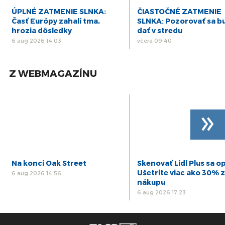
ÚPLNÉ ZATMENIE SLNKA:
ČIASTOČNÉ ZATMENIE
Časť Európy zahalí tma,
SLNKA: Pozorovať sa b
hrozia dôsledky
dať v stredu
6 aug 2026 14:03
včera 09:40
Z WEBMAGAZÍNU
»
Na konci Oak Street
Skenovať Lidl Plus sa op
Ušetrite viac ako 30% z
6 aug 2026 14:56
nákupu
6 aug 2026 17:23