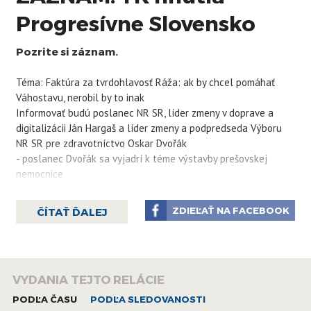
Progresívne Slovensko
Pozrite si záznam.
Téma: Faktúra za tvrdohlavosť Ráža: ak by chcel pomáhať
Váhostavu, nerobil by to inak
Informovať budú poslanec NR SR, líder zmeny v doprave a
digitalizácii Ján Hargaš a líder zmeny a podpredseda Výboru
NR SR pre zdravotníctvo Oskar Dvořák
- poslanec Dvořák sa vyjadrí k téme výstavby prešovskej
nemocnice
ZDIEĽAŤ NA FACEBOOK
ČÍTAŤ ĎALEJ
VYDANIA TEJTO RELÁCIE
PODĽA ČASU
PODĽA SLEDOVANOSTI