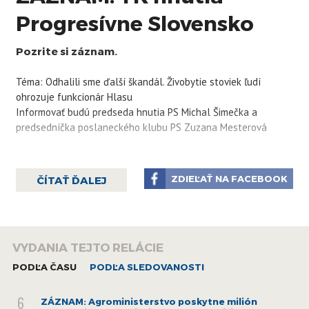
Progresívne Slovensko
Pozrite si záznam.
Téma: Odhalili sme ďalší škandál. Živobytie stoviek ľudí
ohrozuje funkcionár Hlasu
Informovať budú predseda hnutia PS Michal Šimečka a
predsedníčka poslaneckého klubu PS Zuzana Mesterová
ZDIEĽAŤ NA FACEBOOK
ČÍTAŤ ĎALEJ
VYDANIA TEJTO RELÁCIE
PODĽA ČASU
PODĽA SLEDOVANOSTI
6
ZÁZNAM: Agroministerstvo poskytne milión