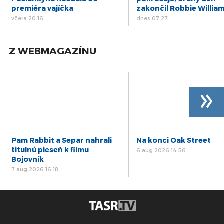
premiéra vajíčka
zakončil Robbie Willia
včera 20:16
dnes 07:27
Z WEBMAGAZÍNU
»
Pam Rabbit a Separ nahrali
Na konci Oak Street
titulnú pieseň k filmu
6 aug 2026 14:56
Bojovník
7 aug 2026 16:18