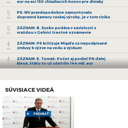
eur na asi 150 chladiacich boxov pre diviaky
aug
5
PS: MV pravdepodobne namontovalo
dopravné kamery ruskej výroby, je v tom riziko
aug
5
ZÁZNAM: B. Susko podáva v súvislosti s
vraždou v Gelnici trestné oznámenie
aug
4
ZÁZNAM: PS kritizuje Migaľa za nepodpísané
zmluvy k výzve na vedu a výskum
aug
4
ZÁZNAM: E. Tomáš: Počet aj podiel PN ďalej
klesá, štátu to už ušetrilo 144 mil. eur
aug
3
ZÁZNAM: E. Tomáš: Od pondelka začínajú
naplno fungovať pravidlá o rovnakom
aug
odmeňovaní
SÚVISIACE VIDEÁ
30
ZÁZNAM: Brífing Slovenského
hydrometeorologického ústavu
júl
30
ZÁZNAM: ZMOS a Zdravý vinič podpísali
memorandum o edukácii o zlatom žltnutí
PREHRAŤ
júl
viniča