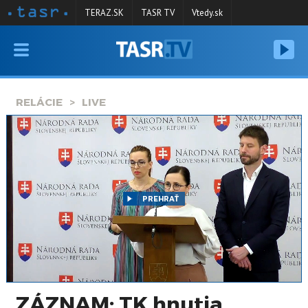
TERAZ.SK
TASR TV
Vtedy.sk
VYSIELANIE
RELÁCIE
RELÁCIE
LIVE
SPRAVODAJSTVO
KONTAKT
ARCHÍV
PREHRAŤ
ZÁZNAM: TK hnutia