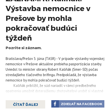
Výstavba nemocnice v
Prešove by mohla
pokračovať budúci
týždeň
Pozrite si záznam.
Bratislava/Prešov 3. júna (TASR) - V prípade výstavby vojenskej
nemocnice v Prešove aktuálne prebieha pasportizácia stavby.
Uviedol to minister obrany Robert
Kaliňák
(Smer-SD) počas
stredajšieho tlačového brífingu. Predpokladá, že výstavba
nemocnice by mohla pokračovať budúci týždeň.
Kaliňák
priblížil, že súd nariadil v rámci predbežného
opatrenia umožniť doterajšiemu zhotoviteľovi urobiť si vlastné
vzorky pre prípadné mimosúdne alebo súdne vyrovnanie. Nové
konzorcium preto momentálne preberá stavenisko a postupne
ZDIEĽAŤ NA FACEBOOK
ČÍTAŤ ĎALEJ
začne so samotnou výstavbou.