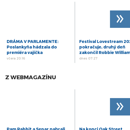
»
DRÁMA V PARLAMENTE:
Festival Lovestream 2
Poslankyňa hádzala do
pokračuje, druhý deň
premiéra vajíčka
zakončil Robbie Willia
včera 20:16
dnes 07:27
Z WEBMAGAZÍNU
»
Pam Rabbit a Separ nahrali
Na konci Oak Street