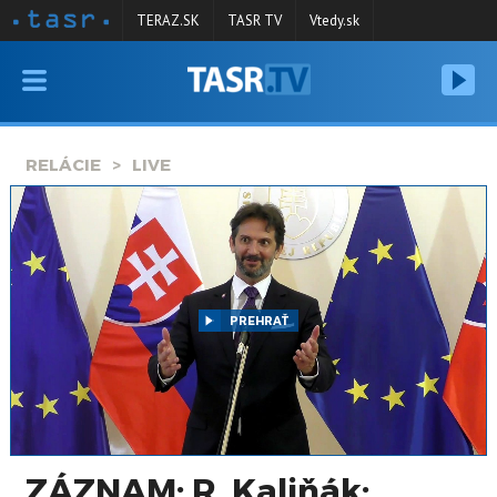
TERAZ.SK
TASR TV
Vtedy.sk
VYSIELANIE
RELÁCIE
RELÁCIE
LIVE
SPRAVODAJSTVO
KONTAKT
ARCHÍV
PREHRAŤ
ZÁZNAM: R. Kaliňák: