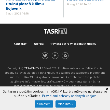
titulnú pieseň k filmu
6 aug 2026 14:56
Bojovník
7 aug 2026 16:18
Kontakty
Inzercia
Pravidlá ochrany osobných údajov
Copyright ©
TERAZ MEDIA
2014-2022. Publikovanie alebo ďalšie šírenie
obsahu správ zo zdrojov TERAZ MEDIA je bez predchádzajúceho písomného
súhlasu TERAZ MEDIA výslovne zakázané. Ak máte pre nás tip alebo
zaujímavé informácie, fotografie, zvuky či videá, kontaktujte nás na
info@terazmedia.sk
, resp. telefonicky na +421 2 59 210 419.
✖
Žiadosť o zverejnenie opravy v zmysle zákona o publikáciách je možné zaslať
Súhlasím s použitím cookies na TASR.TV, ktoré využívame na zlepšenie
na adresu oprava@tasr.sk.
služieb v súlade s
Pravidlami ochrany osobných údajov
Web design and technology by
ADIT
.
Oznámenie prevádzkovateľa podľa § 11a zákona č. 265/2022 Z. z.
Súhlasím
Viac info »