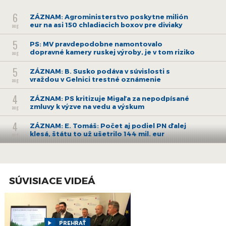
6
ZÁZNAM: Agroministerstvo poskytne milión
eur na asi 150 chladiacich boxov pre diviaky
aug
5
PS: MV pravdepodobne namontovalo
dopravné kamery ruskej výroby, je v tom riziko
aug
5
ZÁZNAM: B. Susko podáva v súvislosti s
vraždou v Gelnici trestné oznámenie
aug
4
ZÁZNAM: PS kritizuje Migaľa za nepodpísané
zmluvy k výzve na vedu a výskum
aug
4
ZÁZNAM: E. Tomáš: Počet aj podiel PN ďalej
klesá, štátu to už ušetrilo 144 mil. eur
aug
3
ZÁZNAM: E. Tomáš: Od pondelka začínajú
naplno fungovať pravidlá o rovnakom
aug
odmeňovaní
SÚVISIACE VIDEÁ
30
ZÁZNAM: Brífing Slovenského
hydrometeorologického ústavu
júl
30
ZÁZNAM: ZMOS a Zdravý vinič podpísali
memorandum o edukácii o zlatom žltnutí
PREHRAŤ
júl