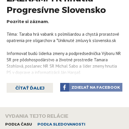
Progresívne Slovensko
Pozrite si záznam.
Téma: Taraba hrá vabank s polmiliardou a chystá prorastové
opatrenia pre oligarchov a *Uniknuté zmluvy k slovensko.sk
Informovať budú líderka zmeny a podpredsedníčka Výboru NR
SR pre pôdohospodárstvo a životné prostredie Tamara
Stohlová, poslanec NR SR Michal Sabo a líder zmeny hnutia
PS v doprave a informatizácii Ján Hargaš
ZDIEĽAŤ NA FACEBOOK
ČÍTAŤ ĎALEJ
VYDANIA TEJTO RELÁCIE
PODĽA ČASU
PODĽA SLEDOVANOSTI