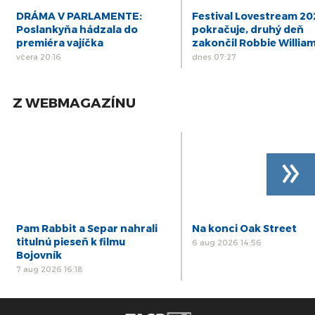
DRÁMA V PARLAMENTE:
Festival Lovestream 2
Poslankyňa hádzala do
pokračuje, druhý deň
premiéra vajíčka
zakončil Robbie Willia
včera 20:16
dnes 07:27
Z WEBMAGAZÍNU
»
Pam Rabbit a Separ nahrali
Na konci Oak Street
titulnú pieseň k filmu
6 aug 2026 14:56
Bojovník
7 aug 2026 16:18