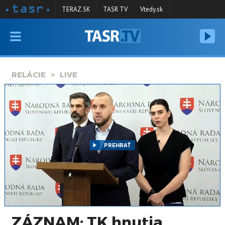
TERAZ.SK
TASR TV
Vtedy.sk
VYSIELANIE
RELÁCIE
RELÁCIE
LIVE
SPRAVODAJSTVO
KONTAKT
ARCHÍV
PREHRAŤ
ZÁZNAM: TK hnutia