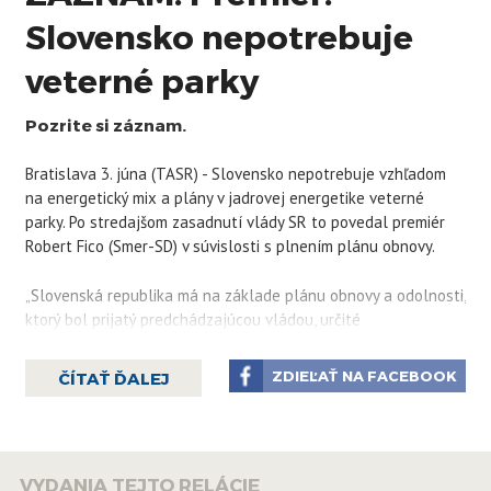
Slovensko nepotrebuje
veterné parky
Pozrite si záznam.
Bratislava 3. júna (TASR) - Slovensko nepotrebuje vzhľadom
na energetický mix a plány v jadrovej energetike veterné
parky. Po stredajšom zasadnutí vlády SR to povedal premiér
Robert Fico (Smer-SD) v súvislosti s plnením plánu obnovy.
„Slovenská republika má na základe plánu obnovy a odolnosti,
ktorý bol prijatý predchádzajúcou vládou, určité
administratívne povinnosti, opakujem, administratívne
povinnosti. Ale ako predseda vlády oficiálne oznamujem, že
ZDIEĽAŤ NA FACEBOOK
ČÍTAŤ ĎALEJ
Slovensko veterné parky nepotrebuje,“ povedal premiér.
Podľa predsedu vlády má Slovensko „excelentný“ energetický
mix, pretože vyrába 85 % elektrickej energie z bezuhlíkových
VYDANIA TEJTO RELÁCIE
zdrojov. „Máme interkonektory so všetkými susedmi, sme čistý