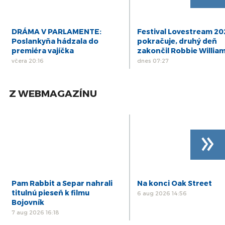
DRÁMA V PARLAMENTE:
Festival Lovestream 2
Poslankyňa hádzala do
pokračuje, druhý deň
premiéra vajíčka
zakončil Robbie Willia
včera 20:16
dnes 07:27
Z WEBMAGAZÍNU
»
Pam Rabbit a Separ nahrali
Na konci Oak Street
titulnú pieseň k filmu
6 aug 2026 14:56
Bojovník
7 aug 2026 16:18