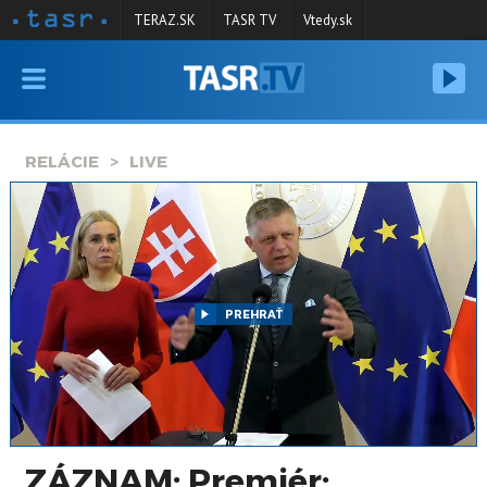
TERAZ.SK
TASR TV
Vtedy.sk
VYSIELANIE
RELÁCIE
RELÁCIE
LIVE
SPRAVODAJSTVO
KONTAKT
ARCHÍV
PREHRAŤ
ZÁZNAM: Premiér: