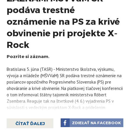
podáva trestné
oznámenie na PS za krivé
obvinenie pri projekte X-
Rock
Pozrite si záznam.
Bratislava 5. júna (TASR) - Ministerstvo školstva, výskumu,
vývoja a mládeže (MŠVVaM) SR podáva trestné oznámenie na
poslancov opozičného Progresívneho Slovenska (PS) pre
ohováranie a krivé obvinenie. Na piatkovej tlačovej konferencii
o tom informoval štátny tajomník ministerstva Róbert
Zsembera. Reaguje tak na štvrtkové (4. 6.) vyjadrenia PS v
súvislosti s vedeckým projektom X-Rock a pridelením
eurofondov, hnutie avizovalo aj podanie trestného oznámenia.
Rezort školstva hovorí o polopravdách, zavádzaní a
ZDIEĽAŤ NA FACEBOOK
ČÍTAŤ ĎALEJ
klamstvách.