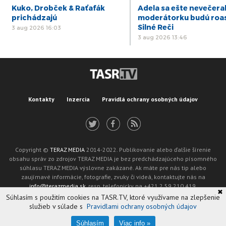
Kuko, Drobček & Raťafák
Adela sa ešte nevečeral
prichádzajú
moderátorku budú roa
Silné Reči
3 aug 2026 16:03
3 aug 2026 13:46
Kontakty
Inzercia
Pravidlá ochrany osobných údajov
Copyright ©
TERAZ MEDIA
2014-2022. Publikovanie alebo ďalšie šírenie
obsahu správ zo zdrojov TERAZ MEDIA je bez predchádzajúceho písomného
súhlasu TERAZ MEDIA výslovne zakázané. Ak máte pre nás tip alebo
zaujímavé informácie, fotografie, zvuky či videá, kontaktujte nás na
info@terazmedia.sk
, resp. telefonicky na +421 2 59 210 419.
✖
Žiadosť o zverejnenie opravy v zmysle zákona o publikáciách je možné zaslať
Súhlasím s použitím cookies na TASR.TV, ktoré využívame na zlepšenie
na adresu oprava@tasr.sk.
služieb v súlade s
Pravidlami ochrany osobných údajov
Web design and technology by
ADIT
.
Oznámenie prevádzkovateľa podľa § 11a zákona č. 265/2022 Z. z.
Súhlasím
Viac info »