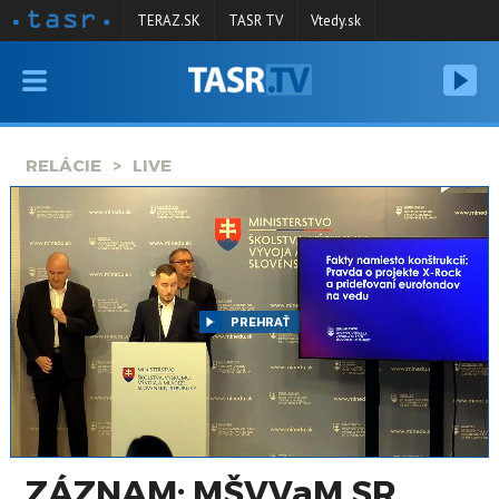
TERAZ.SK
TASR TV
Vtedy.sk
VYSIELANIE
RELÁCIE
RELÁCIE
LIVE
SPRAVODAJSTVO
KONTAKT
ARCHÍV
PREHRAŤ
ZÁZNAM: MŠVVaM SR