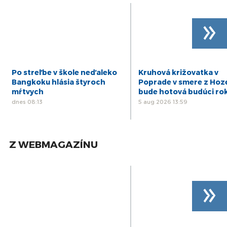
»
Po streľbe v škole neďaleko
Kruhová križovatka v
Bangkoku hlásia štyroch
Poprade v smere z Hoz
mŕtvych
bude hotová budúci ro
dnes 08:13
5 aug 2026 13:59
Z WEBMAGAZÍNU
»