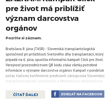
pre život má priblížiť
význam darcovstva
orgánov
Pozrite si záznam.
Bratislava 8. júna (TASR) - Slovenská transplantologická
spoločnosť pri príležitosti Svetového dňa transplantácií, ktorý
pripadá na 6. júna, spustila informačnú kampaň
Click
pre život.
Verejnosť prostredníctvom QR kódu získa všetky potrebné
informácie o význame darcovstva orgánov. Kampaň v pondelok
počas tlačovej konferencie predstavili zástupcovia Slovenskej
transplantologickej spoločnosti a Ministerstva zdravotníctva
SR.
Na Slovensku bolo od začiatku roka 2025 evidovaných
ZDIEĽAŤ NA FACEBOOK
ČÍTAŤ ĎALEJ
spolu 91 darcov orgánov, z toho 65 mŕtvych a 26 živých darcov.
Na význam darcovstva orgánov upozorňuje osvetová iniciatíva
Sedem životov. „Jeden darca môže zachrániť až sedem životov,“