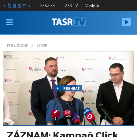
TERAZ.SK
TASR TV
Vtedy.sk
VYSIELANIE
RELÁCIE
RELÁCIE
LIVE
SPRAVODAJSTVO
KONTAKT
ARCHÍV
PREHRAŤ
ZÁZNAM: Kampaň Click