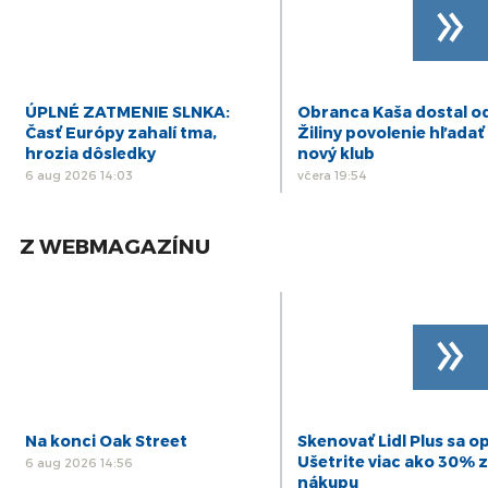
»
ÚPLNÉ ZATMENIE SLNKA:
Obranca Kaša dostal o
Časť Európy zahalí tma,
Žiliny povolenie hľadať 
hrozia dôsledky
nový klub
6 aug 2026 14:03
včera 19:54
Z WEBMAGAZÍNU
»
Na konci Oak Street
Skenovať Lidl Plus sa op
Ušetrite viac ako 30% z
6 aug 2026 14:56
nákupu