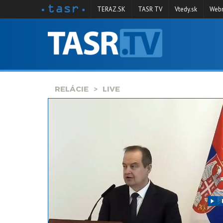
TERAZ.SK
TASR TV
Vtedy.sk
Webm
VYSIELANIE
RELÁCIE
SPRAVODAJSTVO
RELÁCIE
LIVE
KONTAKT
ARCHÍV