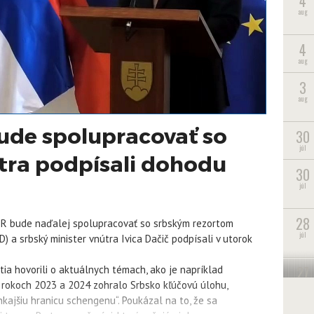
4
aug
4
aug
3
aug
ude spolupracovať so
30
júl
útra podpísali dohodu
30
júl
28
) SR bude naďalej spolupracovať so srbským rezortom
júl
) a srbský minister vnútra Ivica Dačič podpísali v utorok
27
 hovorili o aktuálnych témach, ako je napríklad
júl
v rokoch 2023 a 2024 zohralo Srbsko kľúčovú úlohu,
kajšiu hranicu schengenu“. Poukázal na to, že sa