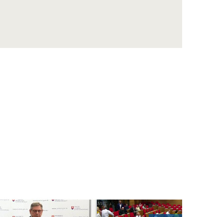
ZÁZNAM: LOZ sa obráti na GP SR v súvislosti
s financovaním nemocníc
ZÁZNAM: R. Takáč: Krasoň jaseňový je po
Maďarsku oficiálne potvrdený už aj na
Slovensku
ZÁZNAM: MIRRI predstavilo výzvy na
posilnenie ochrany obetí násilia za vyše 10
mil. eur
ZÁZNAM: R. Takáč: Pestovatelia cukrovej
repy dostanú tento rok podporu 12,48 mil.
eur
ZÁZNAM: TK hnutia Progresívne Slovensko
ZÁZNAM: KDH upozorňuje na riziká v
súvislosti s kúpou akcií Union ZP Dôverou
ZÁZNAM: TK strany Sloboda a Solidarita
ZÁZNAM: R. Kaliňák: MO SR by sa mohlo