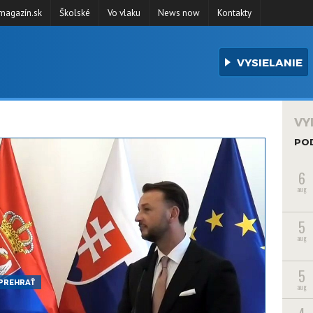
agazín.sk
Školské
Vo vlaku
News now
Kontakty
VYSIELANIE
VY
PO
6
aug
5
aug
5
PREHRAŤ
aug