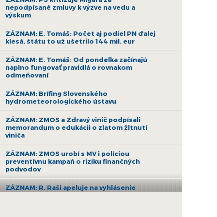
nepodpísané zmluvy k výzve na vedu a
výskum
ZÁZNAM: E. Tomáš: Počet aj podiel PN ďalej
klesá, štátu to už ušetrilo 144 mil. eur
ZÁZNAM: E. Tomáš: Od pondelka začínajú
naplno fungovať pravidlá o rovnakom
odmeňovaní
ZÁZNAM: Brífing Slovenského
hydrometeorologického ústavu
ZÁZNAM: ZMOS a Zdravý vinič podpísali
memorandum o edukácii o zlatom žltnutí
viniča
ZÁZNAM: ZMOS urobí s MV i políciou
preventívnu kampaň o riziku finančných
podvodov
ZÁZNAM: R. Raši apeluje na vyhlásenie
druhej výzvy na nákup bezemisných
autobusov