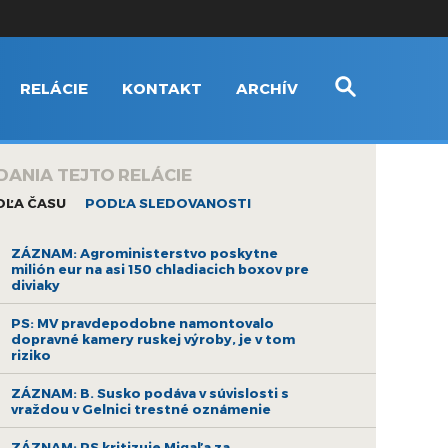
RELÁCIE
KONTAKT
ARCHÍV
DANIA TEJTO RELÁCIE
DĽA ČASU
PODĽA SLEDOVANOSTI
ZÁZNAM: Agroministerstvo poskytne
milión eur na asi 150 chladiacich boxov pre
diviaky
PS: MV pravdepodobne namontovalo
dopravné kamery ruskej výroby, je v tom
riziko
ZÁZNAM: B. Susko podáva v súvislosti s
vraždou v Gelnici trestné oznámenie
ZÁZNAM: PS kritizuje Migaľa za