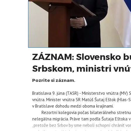
ZÁZNAM: Slovensko b
Srbskom, ministri vn
Pozrite si záznam.
Bratislava 9. júna (TASR) - Ministerstvo vnútra (MV
vnútra. Minister vnútra SR Matúš Šutaj Eštok (Hlas-SD
v Bratislave dohodu medzi oboma krajinami.
Rezortní kolegovia počas bilaterálneho stretnutia
nelegálna migrácia. Práve tam podľa Šutaja Eštoka 
„pretože bez Srbov by sme neboli schopní chrániť von