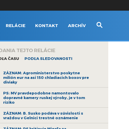
RELÁCIE
KONTAKT
ARCHÍV
DANIA TEJTO RELÁCIE
DĽA ČASU
PODĽA SLEDOVANOSTI
ZÁZNAM: Agroministerstvo poskytne
milión eur na asi 150 chladiacich boxov pre
diviaky
PS: MV pravdepodobne namontovalo
dopravné kamery ruskej výroby, je v tom
riziko
ZÁZNAM: B. Susko podáva v súvislosti s
vraždou v Gelnici trestné oznámenie
ZÁZNAM: PS kritizuje Migaľa za