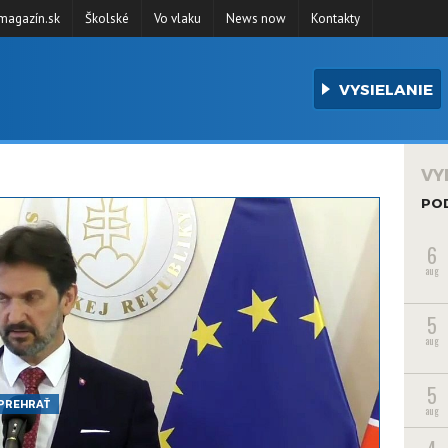
agazín.sk
Školské
Vo vlaku
News now
Kontakty
VYSIELANIE
VY
PO
6
aug
5
aug
5
PREHRAŤ
aug