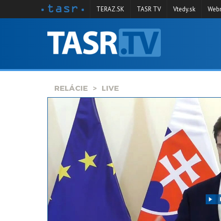
TERAZ.SK
TASR TV
Vtedy.sk
Webm
VYSIELANIE
RELÁCIE
SPRAVODAJSTVO
RELÁCIE
LIVE
KONTAKT
ARCHÍV