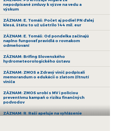
nepodpísané zmluvy k výzve na vedu a
výskum
ZÁZNAM: E. Tomáš: Počet aj podiel PN ďalej
klesá, štátu to už ušetrilo 144 mil. eur
ZÁZNAM: E. Tomáš: Od pondelka začínajú
naplno fungovať pravidlá o rovnakom
odmeňovaní
ZÁZNAM: Brífing Slovenského
hydrometeorologického ústavu
ZÁZNAM: ZMOS a Zdravý vinič podpísali
memorandum o edukácii o zlatom žltnutí
viniča
ZÁZNAM: ZMOS urobí s MV i políciou
preventívnu kampaň o riziku finančných
podvodov
ZÁZNAM: R. Raši apeluje na vyhlásenie
druhej výzvy na nákup bezemisných
autobusov