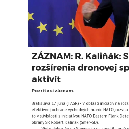
ZÁZNAM: R. Kaliňák: SR
rozšírenia dronovej sp
aktivít
Pozrite si záznam.
Bratislava 17. júna (TASR) - V oblasti iniciatív na roz
efektívnej ochrane východných hraníc NATO, rozvíja 
to v súvislosti s iniciatívou NATO Eastern Flank Det
obrany SR Robert Kaliňák (Smer-SD).
„Viete dobre, že na Slovensku sa spustila prvá eta