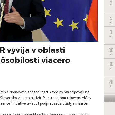
4
aug
4
aug
3
aug
 vyvíja v oblasti
30
júl
ôsobilosti viacero
30
júl
28
júl
šírenie dronových spôsobilostí, ktoré by participovali na
Slovensko viacero aktivít. Po stredajšom rokovaní vlády
27
errence Initiative uviedol podpredseda vlády a minister
júl
pa výroby dronov, ide o hliadkové drony a drony typu