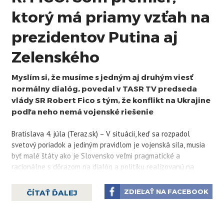
ktorý má priamy vzťah na
prezidentov Putina aj
Zelenského
Myslím si, že musíme s jedným aj druhým viesť
normálny dialóg, povedal v TASR TV predseda
vlády SR Robert Fico s tým, že konflikt na Ukrajine
podľa neho nemá vojenské riešenie
Bratislava 4. júla (Teraz.sk) – V situácii, keď sa rozpadol
svetový poriadok a jediným pravidlom je vojenská sila, musia
byť malé štáty ako je Slovensko veľmi pragmatické a
racionálne s dôrazom na dialóg a politiku realizovanú na
všetky štyri svetové strany. „Som premiér, ktorý má priamy
vzťah na prezidenta Putina aj na prezidenta Zelenského, lebo
ZDIEĽAŤ NA FACEBOOK
ČÍTAŤ ĎALEJ
si myslím, že musíme s jedným aj druhým viesť normálny
dialóg,“ povedal v TASR TV predseda vlády SR Robert Fico.