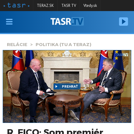
TERAZ.SK
TASR TV
Vtedy.sk
VYSIELANIE
RELÁCIE
RELÁCIE
POLITIKA (TU A TERAZ)
SPRAVODAJSTVO
KONTAKT
ARCHÍV
PREHRAŤ
R. FICO: Som premiér,