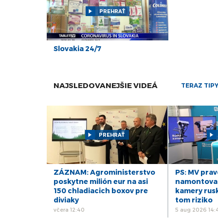
PREHRAŤ
Slovakia 24/7
NAJSLEDOVANEJŠIE VIDEÁ
TERAZ TIP
PREHRAŤ
ZÁZNAM: Agroministerstvo
PS: MV pra
poskytne milión eur na asi
namontova
150 chladiacich boxov pre
kamery ruske
diviaky
tom riziko
včera 12:40
5 aug 2026 14: