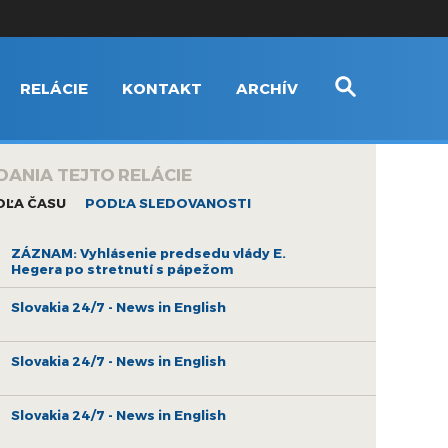
RELÁCIE
KONTAKT
ARCHÍV
DANIA TEJTO RELÁCIE
DĽA ČASU
PODĽA SLEDOVANOSTI
ZÁZNAM: Vyhlásenie predsedu vlády E.
Hegera po stretnutí s pápežom
Slovakia 24/7 - News in English
Slovakia 24/7 - News in English
Slovakia 24/7 - News in English