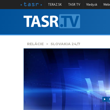
TERAZ.SK
TASR TV
Vtedy.sk
Webm
VYSIELANIE
RELÁCIE
SPRAVODAJSTVO
RELÁCIE
SLOVAKIA 24/7
KONTAKT
ARCHÍV