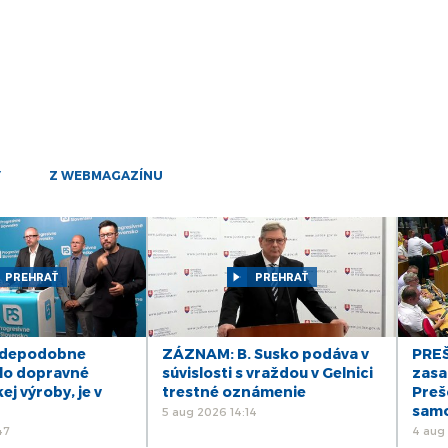
20
dec
13
dec
6
dec
29
Y
Z WEBMAGAZÍNU
nov
22
nov
15
PREHRAŤ
PREHRAŤ
nov
8
nov
vdepodobne
ZÁZNAM: B. Susko podáva v
PREŠ
lo dopravné
súvislosti s vraždou v Gelnici
zasa
31
j výroby, je v
trestné oznámenie
Preš
okt
samo
5 aug 2026 14:14
47
4 aug