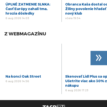
ÚPLNÉ ZATMENIE SLNKA:
Obranca Kaša dostal o
Časť Európy zahalí tma,
Žiliny povolenie hľadať 
hrozia dôsledky
nový klub
6 aug 2026 14:03
včera 19:54
Z WEBMAGAZÍNU
»
Na konci Oak Street
Skenovať Lidl Plus sa op
Ušetrite viac ako 30% z
6 aug 2026 14:56
nákupu
6 aug 2026 17:23