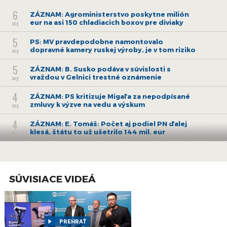
6
ZÁZNAM: Agroministerstvo poskytne milión
eur na asi 150 chladiacich boxov pre diviaky
aug
5
PS: MV pravdepodobne namontovalo
dopravné kamery ruskej výroby, je v tom riziko
aug
5
ZÁZNAM: B. Susko podáva v súvislosti s
vraždou v Gelnici trestné oznámenie
aug
4
ZÁZNAM: PS kritizuje Migaľa za nepodpísané
zmluvy k výzve na vedu a výskum
aug
4
ZÁZNAM: E. Tomáš: Počet aj podiel PN ďalej
klesá, štátu to už ušetrilo 144 mil. eur
aug
3
ZÁZNAM: E. Tomáš: Od pondelka začínajú
naplno fungovať pravidlá o rovnakom
aug
odmeňovaní
SÚVISIACE VIDEÁ
30
ZÁZNAM: Brífing Slovenského
hydrometeorologického ústavu
júl
30
ZÁZNAM: ZMOS a Zdravý vinič podpísali
memorandum o edukácii o zlatom žltnutí
PREHRAŤ
júl