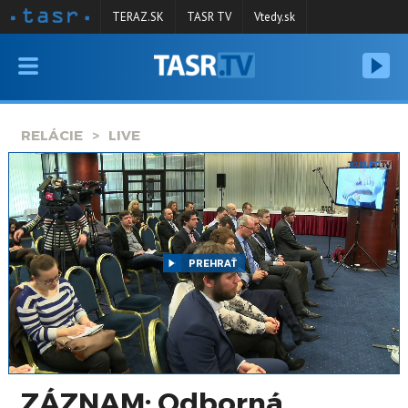
TERAZ.SK
TASR TV
Vtedy.sk
VYSIELANIE
RELÁCIE
RELÁCIE
LIVE
SPRAVODAJSTVO
KONTAKT
ARCHÍV
PREHRAŤ
ZÁZNAM: Odborná