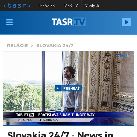
TERAZ.SK
TASR TV
Vtedy.sk
VYSIELANIE
RELÁCIE
RELÁCIE
SLOVAKIA 24/7
SPRAVODAJSTVO
KONTAKT
ARCHÍV
PREHRAŤ
Slovakia 24/7 - News in