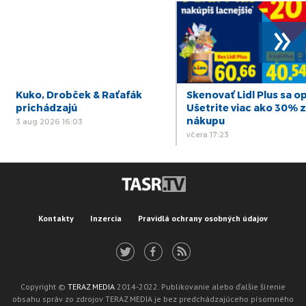
»
Kuko, Drobček & Raťafák
Skenovať Lidl Plus sa op
prichádzajú
Ušetrite viac ako 30% z
nákupu
3 aug 2026 16:03
včera 17:23
Kontakty
Inzercia
Pravidlá ochrany osobných údajov
Copyright ©
TERAZ MEDIA
2014-2022. Publikovanie alebo ďalšie šírenie
obsahu správ zo zdrojov TERAZ MEDIA je bez predchádzajúceho písomného