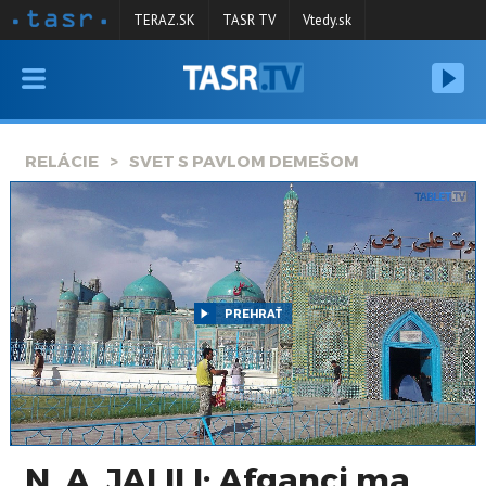
TERAZ.SK
TASR TV
Vtedy.sk
VYSIELANIE
RELÁCIE
RELÁCIE
SVET S PAVLOM DEMEŠOM
SPRAVODAJSTVO
KONTAKT
ARCHÍV
PREHRAŤ
N. A. JALILI: Afganci ma