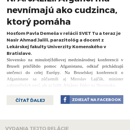
nevnímajú ako cudzinca,
ktorý pomáha
Hosťom Pavla Demeša v relácii SVET Tu a teraz je
Nasir Ahmad Jalili, parazitológ a docent z
Lekárskej fakulty Univerzity Komenského v
Bratislave.
Slovensko na minulotýždňovej medzinárodnej konferencii v
Bruseli prisľúbilo pomoc Afganistanu, odkiaľ prichádzajú
utečenci do celej Európy. Na Bruselskej konferencii o
Afganistane sa zúčastnili aj Miroslav Lajčák, minister
zahraničných vecí, ale aj Jalili, Afgánec žijúci na Slovensku.
Ako uviedol v rozhovore s Pavlom Demešom, skutočnosť, že
ZDIEĽAŤ NA FACEBOOK
ČÍTAŤ ĎALEJ
až 75 štátov sa v Bruseli stretlo, aby premýšľalo o zintenzívnení
pomoci pre Afganistan, je pre neho potešujúca, no ešte väčšmi
potešujúci je fakt, že pre Slovensko je Afganistan prioritou pre
rozvojovú pomoc. Naša krajina podporuje Afganistan v oblasti
VYDANIA TEJTO RELÁCIE
vzdelávania a zdravotníctva a minulý týždeň Jalili prevzal od