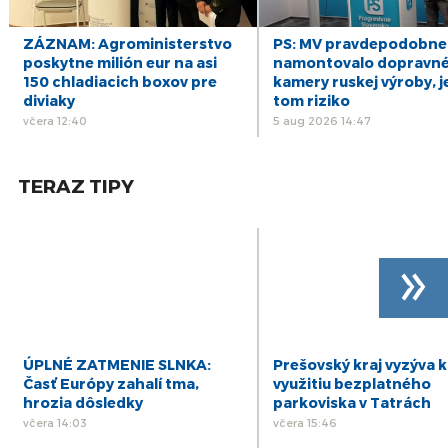
31
D. SAKOVÁ: Tibor Gašpar končí ku dnešnému
ZÁZNAM: Agroministerstvo
PS: MV pravdepodobne
dňu vo funkcii
jan
poskytne milión eur na asi
namontovalo dopravn
30
150 chladiacich boxov pre
kamery ruskej výroby, j
VECLOVÁ o Košiciach v roku 1945: Preboha, to
je na konci sveta
diviaky
tom riziko
jan
včera 12:40
5 aug 2026 14:47
10
SSS oslávil výročia LT a Dotykov, známy je aj
laureát Ceny Rudolfa Fabryho
dec
TERAZ TIPY
6
NESROVNAL: Vďaka parkovacej politike bude v
rozpočte Bratislavy o desiatky miliónov viac
nov
6
MIKA: Bratislava môže čerpať desať až 100-
»
miliónové dotácie na dopravu
nov
6
VALLO: Policajná stanica na Obchodnej ulici a
metro s nulovou šancou
nov
ÚPLNÉ ZATMENIE SLNKA:
Prešovský kraj vyzýva k
Časť Európy zahalí tma,
využitiu bezplatného
hrozia dôsledky
parkoviska v Tatrách
včera 14:03
včera 15:46