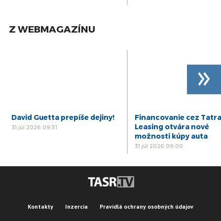
Z WEBMAGAZÍNU
»
David Guetta prepíše dejiny!
Financovanie cez Tatr
Leasing otvára nové
31 júl 2026 09:51
možnosti kúpy auta
31 júl 2026 09:00
Kontakty
Inzercia
Pravidlá ochrany osobných údajov