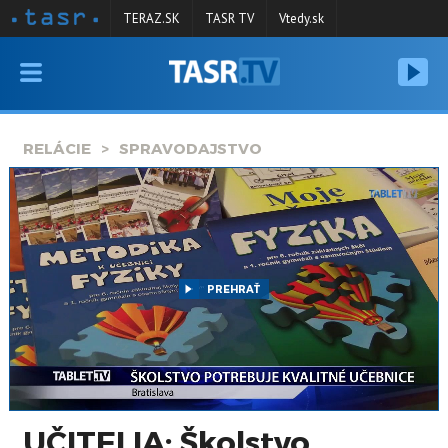
TERAZ.SK
TASR TV
Vtedy.sk
VYSIELANIE
RELÁCIE
RELÁCIE
SPRAVODAJSTVO
SPRAVODAJSTVO
KONTAKT
ARCHÍV
PREHRAŤ
UČITELIA: Školstvo