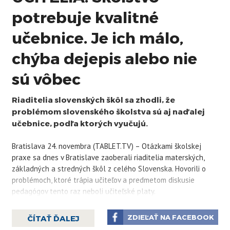
potrebuje kvalitné
učebnice. Je ich málo,
chýba dejepis alebo nie
sú vôbec
Riaditelia slovenských škôl sa zhodli, že
problémom slovenského školstva sú aj naďalej
učebnice, podľa ktorých vyučujú.
Bratislava 24. novembra (TABLET.TV) – Otázkami školskej
praxe sa dnes v Bratislave zaoberali riaditelia materských,
základných a stredných škôl z celého Slovenska. Hovorili o
problémoch, ktoré trápia učiteľov a predmetom diskusie
pedagógov tento raz neboli učiteľské platy.
Riaditelia slovenských škôl sa zhodli, že problémom
ZDIEĽAŤ NA FACEBOOK
ČÍTAŤ ĎALEJ
slovenského školstva sú aj naďalej učebnice, podľa ktorých