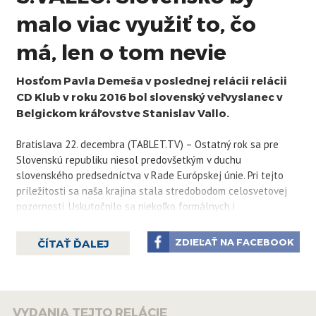
malo viac využiť to, čo
má, len o tom nevie
Hosťom Pavla Demeša v poslednej relácii relácii
CD Klub v roku 2016 bol slovenský veľvyslanec v
Belgickom kráľovstve Stanislav Vallo.
Bratislava 22. decembra (TABLET.TV) – Ostatný rok sa pre
Slovenskú republiku niesol predovšetkým v duchu
slovenského predsedníctva v Rade Európskej únie. Pri tejto
príležitosti sa naša krajina stala stredobodom celosvetovej
pozornosti. Uskutočnilo sa niekoľko formálnych i
neformálnych pracovných stretnutí, kongresov, sumitov, ale aj
kultúrno-spoločenských podujatí, a to pri rovnakej príležitosti
ZDIEĽAŤ NA FACEBOOK
ČÍTAŤ ĎALEJ
– nášho predsedníctva v Rade EÚ.
Jedným z hlavných organizátorov a usporiadateľov podujatí s
kultúrnym a estetickým nádychom je Stanislav Vallo, ktorý sa
VYDANIA TEJTO RELÁCIE
organizačne podieľal aj na nedávnom vianočnom koncerte,