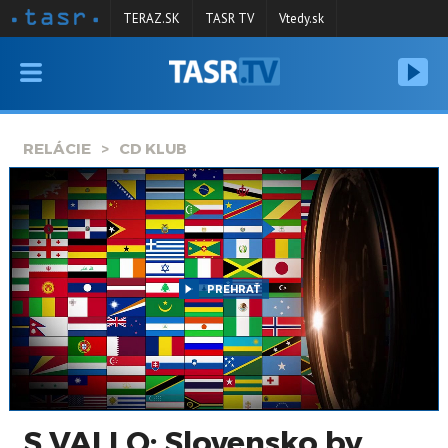
TERAZ.SK
TASR TV
Vtedy.sk
VYSIELANIE
RELÁCIE
RELÁCIE
CD KLUB
SPRAVODAJSTVO
KONTAKT
ARCHÍV
PREHRAŤ
S.VALLO: Slovensko by