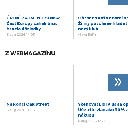
ÚPLNÉ ZATMENIE SLNKA:
Obranca Kaša dostal o
Časť Európy zahalí tma,
Žiliny povolenie hľadať 
hrozia dôsledky
nový klub
6 aug 2026 14:03
včera 19:54
Z WEBMAGAZÍNU
»
Na konci Oak Street
Skenovať Lidl Plus sa op
Ušetrite viac ako 30% z
6 aug 2026 14:56
nákupu
6 aug 2026 17:23