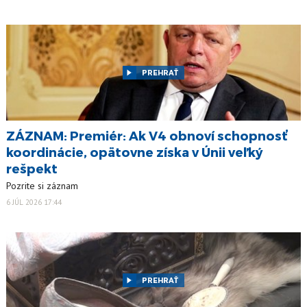
PREHRAŤ
ZÁZNAM: Premiér: Ak V4 obnoví schopnosť
koordinácie, opätovne získa v Únii veľký
rešpekt
Pozrite si záznam
6 JÚL 2026 17:44
PREHRAŤ