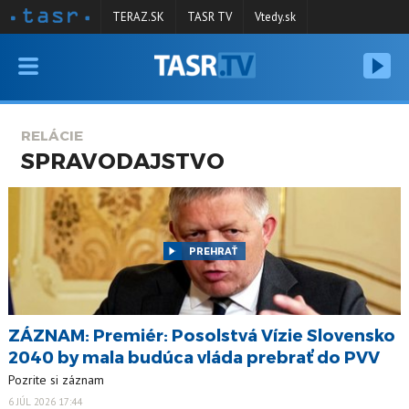
TERAZ.SK
TASR TV
Vtedy.sk
VYSIELANIE
RELÁCIE
RELÁCIE
SPRAVODAJSTVO
SPRAVODAJSTVO
KONTAKT
ARCHÍV
PREHRAŤ
ZÁZNAM: Premiér: Posolstvá Vízie Slovensko
2040 by mala budúca vláda prebrať do PVV
Pozrite si záznam
6 JÚL 2026 17:44