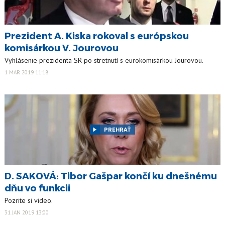
Prezident A. Kiska rokoval s európskou
komisárkou V. Jourovou
Vyhlásenie prezidenta SR po stretnutí s eurokomisárkou Jourovou.
1 MAR 2019 11:18
PREHRAŤ
D. SAKOVÁ: Tibor Gašpar končí ku dnešnému
dňu vo funkcii
Pozrite si video.
31 JAN 2019 13:00