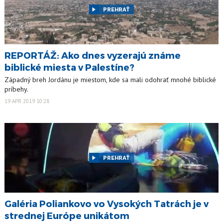
PREHRAŤ
REPORTÁŽ: Ako dnes vyzerajú známe
biblické miesta v Palestíne?
Západný breh Jordánu je miestom, kde sa mali odohrať mnohé biblické
príbehy.
19 APR 2019 10:28
PREHRAŤ
Galéria Poliankovo vo Vysokých Tatrách je v
strednej Európe unikátom