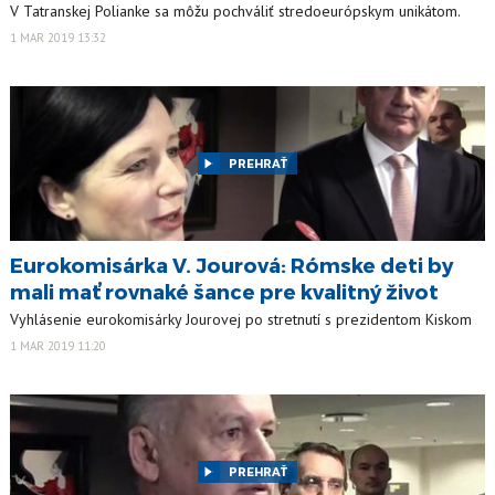
V Tatranskej Polianke sa môžu pochváliť stredoeurópskym unikátom.
1 MAR 2019 13:32
PREHRAŤ
Eurokomisárka V. Jourová: Rómske deti by
mali mať rovnaké šance pre kvalitný život
Vyhlásenie eurokomisárky Jourovej po stretnutí s prezidentom Kiskom
1 MAR 2019 11:20
PREHRAŤ