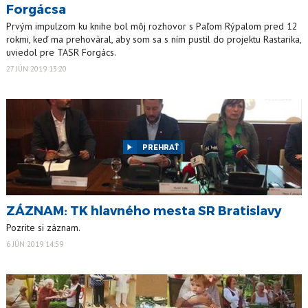
Forgácsa
Prvým impulzom ku knihe bol môj rozhovor s Paľom Rýpalom pred 12
rokmi, keď ma prehováral, aby som sa s ním pustil do projektu Rastarika,
uviedol pre TASR Forgács.
27 JÚN 2019 13:20
PREHRAŤ
ZÁZNAM: TK hlavného mesta SR Bratislavy
Pozrite si záznam.
6 JÚN 2019 14:59