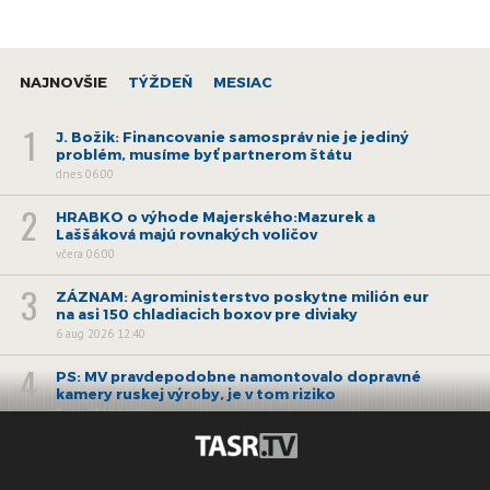
NAJNOVŠIE
TÝŽDEŇ
MESIAC
1
J. Božik: Financovanie samospráv nie je jediný
problém, musíme byť partnerom štátu
dnes 06:00
2
HRABKO o výhode Majerského:Mazurek a
Laššáková majú rovnakých voličov
včera 06:00
3
ZÁZNAM: Agroministerstvo poskytne milión eur
na asi 150 chladiacich boxov pre diviaky
6 aug 2026 12:40
4
PS: MV pravdepodobne namontovalo dopravné
kamery ruskej výroby, je v tom riziko
5 aug 2026 14:47
5
ZÁZNAM: B. Susko podáva v súvislosti s vraždou
v Gelnici trestné oznámenie