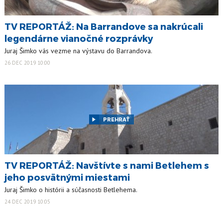
TV REPORTÁŽ: Na Barrandove sa nakrúcali
legendárne vianočné rozprávky
Juraj Šimko vás vezme na výstavu do Barrandova.
26 DEC 2019 10:00
PREHRAŤ
TV REPORTÁŽ: Navštívte s nami Betlehem s
jeho posvätnými miestami
Juraj Šimko o histórii a súčasnosti Betlehema.
24 DEC 2019 10:05