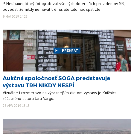
P. Neubauer, ktorý fotografoval všetkých doterajších prezidentov SR,
povedal, že nikdy nemával trému, ale túto noc spal zle.
9 MÁJ 2019 14:25
PREHRAŤ
Aukčná spoločnosť SOGA predstavuje
výstavu TRH NIKDY NESPÍ
Vizuálne i rozmerovo najvýraznejším dielom výstavy je Knižnica
súčasného autora Jara Vargu.
26 APR 2019 13:15