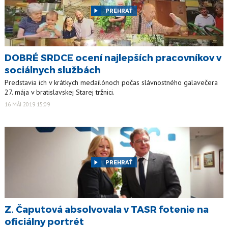
PREHRAŤ
DOBRÉ SRDCE ocení najlepších pracovníkov v
sociálnych službách
Predstavia ich v krátkych medailónoch počas slávnostného galavečera
27. mája v bratislavskej Starej tržnici.
16 MÁJ 2019 15:09
PREHRAŤ
Z. Čaputová absolvovala v TASR fotenie na
oficiálny portrét