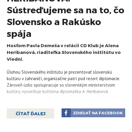
Sústreďujeme sa na to, čo
Slovensko a Rakúsko
spája
Hosťom Pavla Demeša v relácii CD Klub je Alena
Heribanová, riaditeľka Slovenského inštitútu vo
Viedni.
Úlohou Slovenského inštitútu je prezentovať slovenskú
kultúru v zahraničí, organizačne patrí pod rezort diplomacie.
Zároveň úzko spolupracuje so slovenským ministerstvom
kultúry, vysvetľuje kultúrna diplomatka A. Heribanová.
"Našou úlohou je mediálne zadefinovať slovenských umelcov v
Rakúsku," hovorí diplomatka. Podľa nej sa inštitút snaží
ZDIEĽAŤ NA FACEBOOK
ČÍTAŤ ĎALEJ
prezentovať nielen balet a hudbu, ktoré v Rakúsku najviac
rezonujú, ale aj ten typ umenia, ktorý nie je v Rakúsku celkom
známy. Ide najmä o prekladovú literatúru, výtvarné umenie,