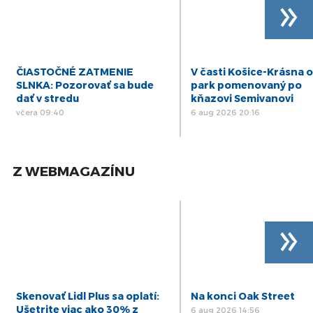
»
ČIASTOČNÉ ZATMENIE
V časti Košice-Krásna o
SLNKA: Pozorovať sa bude
park pomenovaný po
dať v stredu
kňazovi Semivanovi
včera 09:40
6 aug 2026 20:16
Z WEBMAGAZÍNU
»
Skenovať Lidl Plus sa oplatí:
Na konci Oak Street
Ušetrite viac ako 30% z
6 aug 2026 14:56