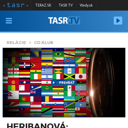
TERAZ.SK
TASR TV
Vtedy.sk
VYSIELANIE
RELÁCIE
RELÁCIE
CD KLUB
SPRAVODAJSTVO
KONTAKT
ARCHÍV
PREHRAŤ
HERIBANOVÁ: