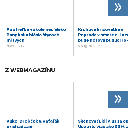
»
Po streľbe v škole neďaleko
Kruhová križovatka v
Bangkoku hlásia štyroch
Poprade v smere z Hoz
mŕtvych
bude hotová budúci ro
dnes 08:13
5 aug 2026 13:59
Z WEBMAGAZÍNU
»
Kuko, Drobček & Raťafák
Skenovať Lidl Plus sa op
prichádzajú
Ušetrite viac ako 30% z