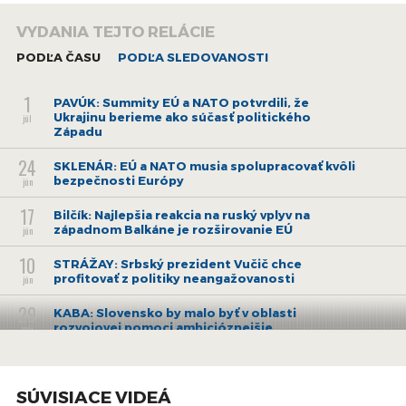
VYDANIA TEJTO RELÁCIE
PODĽA ČASU
PODĽA SLEDOVANOSTI
1
PAVÚK: Summity EÚ a NATO potvrdili, že
Ukrajinu berieme ako súčasť politického
júl
Západu
24
SKLENÁR: EÚ a NATO musia spolupracovať kvôli
bezpečnosti Európy
jún
17
Bilčík: Najlepšia reakcia na ruský vplyv na
západnom Balkáne je rozširovanie EÚ
jún
10
STRÁŽAY: Srbský prezident Vučič chce
profitovať z politiky neangažovanosti
jún
29
KABA: Slovensko by malo byť v oblasti
rozvojovej pomoci ambicióznejšie
máj
6
Bratislava má potenciál, hovorí architekt
Pomeroy objavujúci smart mestá
máj
SÚVISIACE VIDEÁ