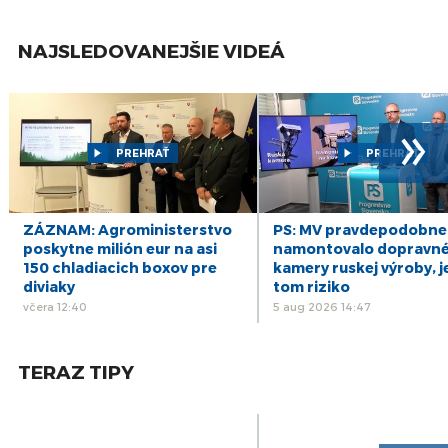
jan
22
Kňaz VADKERTI: Človeka treba podľa pápeža
NAJSLEDOVANEJŠIE VIDEÁ
prijať takého, aký je
dec
15
Svet – U.S. Ambassador to Slovakia Bridget A.
Brink
dec
»
9
Veľvyslanec BURIAN: Slovensko sa na Summit
PREHRAŤ
PREHRAŤ
za demokraciu intenzívne pripravilo
dec
3
I. ŠTEFANEC: Demokracia vždy ponúka
riešenia, nedemokratický svet vyrába
dec
ZÁZNAM: Agroministerstvo
PS: MV pravdepodobne
problémy
poskytne milión eur na asi
namontovalo dopravn
150 chladiacich boxov pre
kamery ruskej výroby, j
23
HUMAN FORUM 2021: Posilňovanie lokálnych
diviaky
tom riziko
demokracií ako prevencia rastu extrémizmu
nov
včera 12:40
5 aug 2026 14:47
TERAZ TIPY