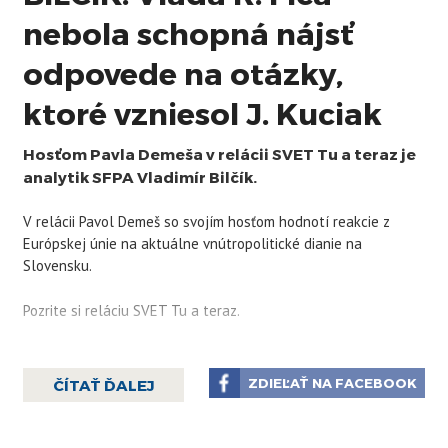
nebola schopná nájsť
odpovede na otázky,
ktoré vzniesol J. Kuciak
Hosťom Pavla Demeša v relácii SVET Tu a teraz je
analytik SFPA Vladimír Bilčík.
V relácii Pavol Demeš so svojím hosťom hodnotí reakcie z
Európskej únie na aktuálne vnútropolitické dianie na
Slovensku.
Pozrite si reláciu SVET Tu a teraz.
ZDIEĽAŤ NA FACEBOOK
ČÍTAŤ ĎALEJ