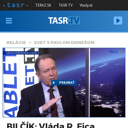
TERAZ.SK
TASR TV
Vtedy.sk
VYSIELANIE
RELÁCIE
RELÁCIE
SVET S PAVLOM DEMEŠOM
SPRAVODAJSTVO
KONTAKT
ARCHÍV
PREHRAŤ
BILČÍK: Vláda R. Fica