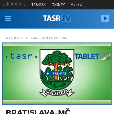
TERAZ.SK
TASR TV
Vtedy.sk
VYSIELANIE
RELÁCIE
RELÁCIE
ZASTUPITEĽSTVÁ
SPRAVODAJSTVO
KONTAKT
ARCHÍV
PREHRAŤ
BRATISLAVA-MČ