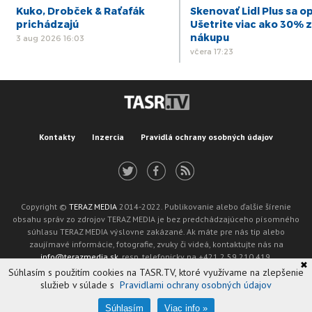
Kuko, Drobček & Raťafák
Skenovať Lidl Plus sa op
prichádzajú
Ušetrite viac ako 30% z
nákupu
3 aug 2026 16:03
včera 17:23
Kontakty
Inzercia
Pravidlá ochrany osobných údajov
Copyright ©
TERAZ MEDIA
2014-2022. Publikovanie alebo ďalšie šírenie
obsahu správ zo zdrojov TERAZ MEDIA je bez predchádzajúceho písomného
súhlasu TERAZ MEDIA výslovne zakázané. Ak máte pre nás tip alebo
zaujímavé informácie, fotografie, zvuky či videá, kontaktujte nás na
info@terazmedia.sk
, resp. telefonicky na +421 2 59 210 419.
✖
Žiadosť o zverejnenie opravy v zmysle zákona o publikáciách je možné zaslať
Súhlasím s použitím cookies na TASR.TV, ktoré využívame na zlepšenie
na adresu oprava@tasr.sk.
služieb v súlade s
Pravidlami ochrany osobných údajov
Web design and technology by
ADIT
.
Oznámenie prevádzkovateľa podľa § 11a zákona č. 265/2022 Z. z.
Súhlasím
Viac info »