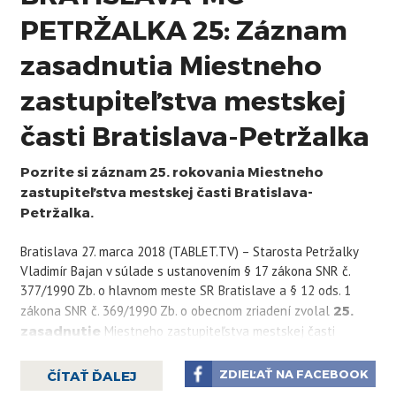
PETRŽALKA 25: Záznam
zasadnutia Miestneho
zastupiteľstva mestskej
časti Bratislava-Petržalka
Pozrite si záznam 25. rokovania Miestneho
zastupiteľstva mestskej časti Bratislava-
Petržalka.
Bratislava 27. marca 2018 (TABLET.TV) – Starosta Petržalky
Vladimír Bajan v súlade s ustanovením § 17 zákona SNR č.
377/1990 Zb. o hlavnom meste SR Bratislave a § 12 ods. 1
zákona SNR č. 369/1990 Zb. o obecnom zriadení zvolal
25.
zasadnutie
Miestneho zastupiteľstva mestskej časti
Bratislava-Petržalka na deň
27. marca 2018
(utorok)
o
9:00 hod.
do kongresovej sály Technopolservices,
ZDIEĽAŤ NA FACEBOOK
ČÍTAŤ ĎALEJ
Kutlíkova č. 17, Bratislava.