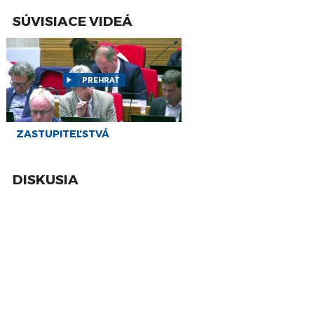
Zastupiteľstva Prešovského samosprávneho
apr
kraja (PSK)
SÚVISIACE VIDEÁ
9
PREŠOV-PSK 27: Záznam zasadnutia
Zastupiteľstva Prešovského samosprávneho
feb
kraja (PSK)
PREHRAŤ
8
PREŠOV-PSK 26: Záznam zasadnutia
Zastupiteľstva Prešovského samosprávneho
dec
kraja (PSK)
18
ZASTUPITEĽSTVÁ
PREŠOV-PSK 25: Záznam zasadnutia
Zastupiteľstva Prešovského samosprávneho
nov
kraja (PSK)
DISKUSIA
13
PREŠOV-PSK 24: Záznam zasadnutia
Zastupiteľstva Prešovského samosprávneho
okt
kraja (PSK)
26
PREŠOV-PSK 23: Záznam zasadnutia
Zastupiteľstva Prešovského samosprávneho
aug
kraja (PSK)
24
PREŠOV-PSK 22: Záznam zasadnutia
Zastupiteľstva Prešovského samosprávneho
jún
kraja (PSK)