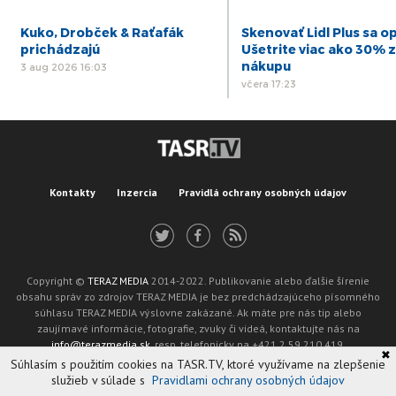
Kuko, Drobček & Raťafák
Skenovať Lidl Plus sa op
prichádzajú
Ušetrite viac ako 30% z
nákupu
3 aug 2026 16:03
včera 17:23
Kontakty
Inzercia
Pravidlá ochrany osobných údajov
Copyright ©
TERAZ MEDIA
2014-2022. Publikovanie alebo ďalšie šírenie
obsahu správ zo zdrojov TERAZ MEDIA je bez predchádzajúceho písomného
súhlasu TERAZ MEDIA výslovne zakázané. Ak máte pre nás tip alebo
zaujímavé informácie, fotografie, zvuky či videá, kontaktujte nás na
info@terazmedia.sk
, resp. telefonicky na +421 2 59 210 419.
✖
Žiadosť o zverejnenie opravy v zmysle zákona o publikáciách je možné zaslať
Súhlasím s použitím cookies na TASR.TV, ktoré využívame na zlepšenie
na adresu oprava@tasr.sk.
služieb v súlade s
Pravidlami ochrany osobných údajov
Web design and technology by
ADIT
.