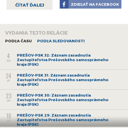
ZDIEĽAŤ NA FACEBOOK
ČÍTAŤ ĎALEJ
VYDANIA TEJTO RELÁCIE
PODĽA ČASU
PODĽA SLEDOVANOSTI
4
PREŠOV-PSK 32: Záznam zasadnutia
Zastupiteľstva Prešovského samosprávneho
aug
kraja (PSK)
24
PREŠOV-PSK 31: Záznam zasadnutia
Zastupiteľstva Prešovského samosprávneho
júl
kraja (PSK)
23
PREŠOV-PSK 30: Záznam zasadnutia
Zastupiteľstva Prešovského samosprávneho
jún
kraja (PSK)
18
PREŠOV-PSK 29: Záznam zasadnutia
Zastupiteľstva Prešovského samosprávneho
máj
kraja (PSK)