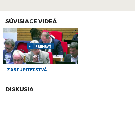
13
PREŠOV-PSK 28: Záznam zasadnutia
Zastupiteľstva Prešovského samosprávneho
apr
kraja (PSK)
SÚVISIACE VIDEÁ
9
PREŠOV-PSK 27: Záznam zasadnutia
Zastupiteľstva Prešovského samosprávneho
feb
kraja (PSK)
PREHRAŤ
8
PREŠOV-PSK 26: Záznam zasadnutia
Zastupiteľstva Prešovského samosprávneho
dec
kraja (PSK)
18
ZASTUPITEĽSTVÁ
PREŠOV-PSK 25: Záznam zasadnutia
Zastupiteľstva Prešovského samosprávneho
nov
kraja (PSK)
DISKUSIA
13
PREŠOV-PSK 24: Záznam zasadnutia
Zastupiteľstva Prešovského samosprávneho
okt
kraja (PSK)
26
PREŠOV-PSK 23: Záznam zasadnutia
Zastupiteľstva Prešovského samosprávneho
aug
kraja (PSK)
24
PREŠOV-PSK 22: Záznam zasadnutia