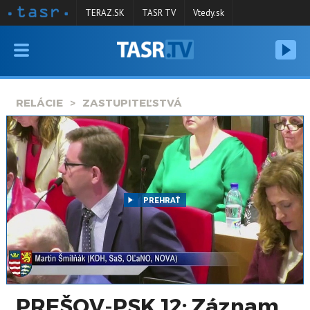
TERAZ.SK
TASR TV
Vtedy.sk
VYSIELANIE
RELÁCIE
RELÁCIE
ZASTUPITEĽSTVÁ
SPRAVODAJSTVO
KONTAKT
ARCHÍV
PREHRAŤ
PREŠOV-PSK 12: Záznam