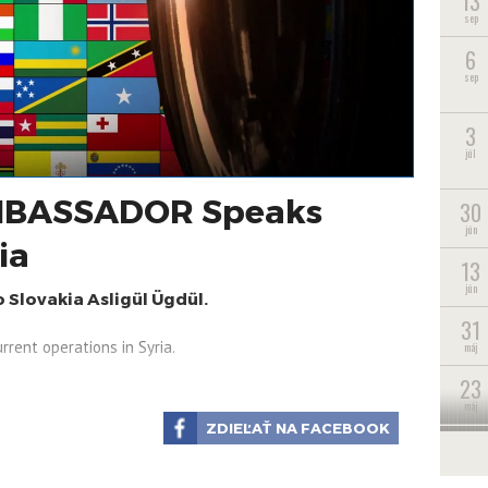
13
sep
6
sep
3
júl
MBASSADOR Speaks
30
jún
ia
13
jún
Slovakia Asligül Ügdül.
31
rent operations in Syria.
máj
23
máj
ZDIEĽAŤ NA FACEBOOK
22
máj