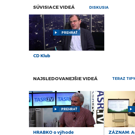
SÚVISIACE VIDEÁ
DISKUSIA
PREHRAŤ
CD Klub
NAJSLEDOVANEJŠIE VIDEÁ
TERAZ TIP
PREHRAŤ
HRABKO o výhode
ZÁZNAM: Ag