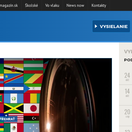
agazín.sk
Školské
Vo vlaku
News now
Kontakty
VYSIELANIE
VY
PO
24
okt
14
okt
20
sep
PREHRAŤ