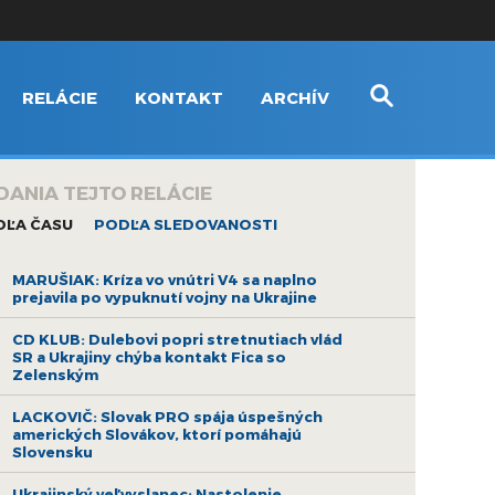
RELÁCIE
KONTAKT
ARCHÍV
DANIA TEJTO RELÁCIE
DĽA ČASU
PODĽA SLEDOVANOSTI
MARUŠIAK: Kríza vo vnútri V4 sa naplno
prejavila po vypuknutí vojny na Ukrajine
CD KLUB: Dulebovi popri stretnutiach vlád
SR a Ukrajiny chýba kontakt Fica so
Zelenským
LACKOVIČ: Slovak PRO spája úspešných
amerických Slovákov, ktorí pomáhajú
Slovensku
Ukrajinský veľvyslanec: Nastolenie