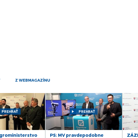
20
máj
13
máj
5
máj
19
apr
4
Y
Z WEBMAGAZÍNU
apr
28
mar
15
PREHRAŤ
PREHRAŤ
mar
5
mar
roministerstvo
PS: MV pravdepodobne
ZÁZN