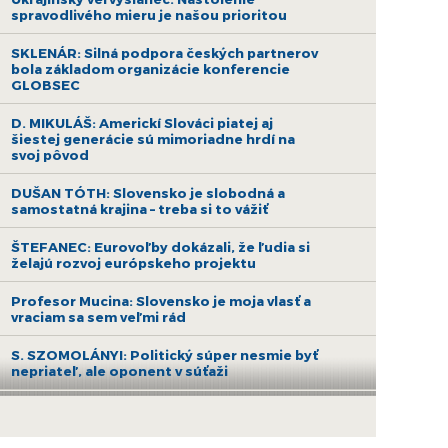
spravodlivého mieru je našou prioritou
SKLENÁR: Silná podpora českých partnerov
bola základom organizácie konferencie
GLOBSEC
D. MIKULÁŠ: Americkí Slováci piatej aj
šiestej generácie sú mimoriadne hrdí na
svoj pôvod
DUŠAN TÓTH: Slovensko je slobodná a
samostatná krajina – treba si to vážiť
ŠTEFANEC: Eurovoľby dokázali, že ľudia si
želajú rozvoj európskeho projektu
Profesor Mucina: Slovensko je moja vlasť a
vraciam sa sem veľmi rád
S. SZOMOLÁNYI: Politický súper nesmie byť
nepriateľ, ale oponent v súťaži
KUBIŠ: Čakanie politikov na vyjadrenie
premiéra je útekom od zodpovednosti