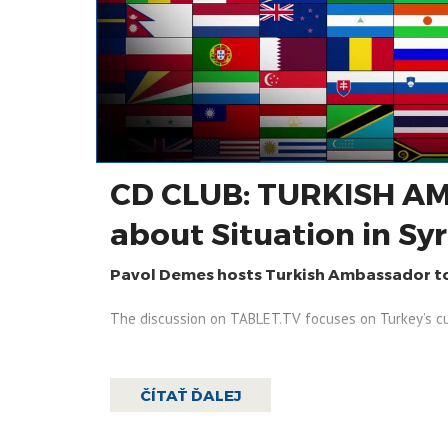
CD CLUB: TURKISH A
about Situation in Syr
Pavol Demes hosts Turkish Ambassador to 
The discussion on TABLET.TV focuses on Turkey’s cur
ČÍTAŤ ĎALEJ