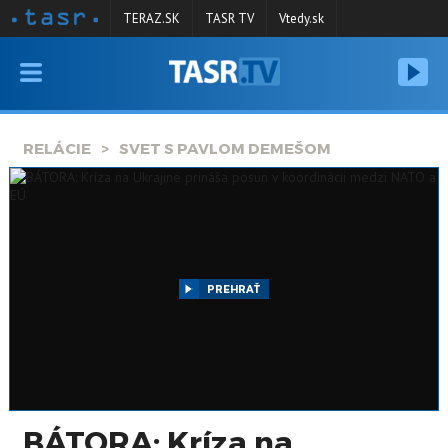
TERAZ.SK
TASR TV
Vtedy.sk
VYSIELANIE
RELÁCIE
RELÁCIE
SVET S PAVLOM DEMEŠOM
SPRAVODAJSTVO
KONTAKT
ARCHÍV
PREHRAŤ
BÁTORA: Kríza na