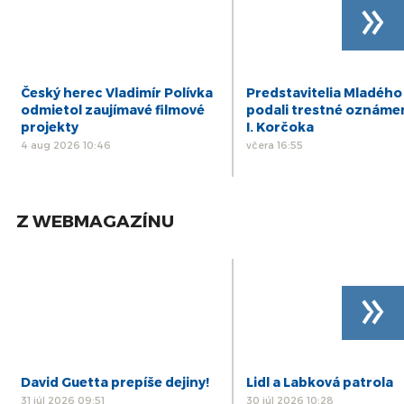
»
Český herec Vladimír Polívka
Predstavitelia Mladého
odmietol zaujímavé filmové
podali trestné oznáme
projekty
I. Korčoka
4 aug 2026 10:46
včera 16:55
Z WEBMAGAZÍNU
»
David Guetta prepíše dejiny!
Lidl a Labková patrola
31 júl 2026 09:51
30 júl 2026 10:28