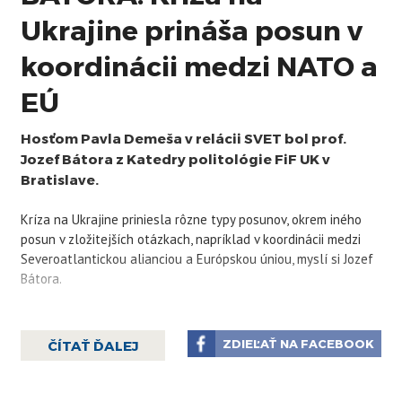
Ukrajine prináša posun v
koordinácii medzi NATO a
EÚ
Hosťom Pavla Demeša v relácii SVET bol prof.
Jozef Bátora z Katedry politológie FiF UK v
Bratislave.
Kríza na Ukrajine priniesla rôzne typy posunov, okrem iného
posun v zložitejších otázkach, napríklad v koordinácii medzi
Severoatlantickou alianciou a Európskou úniou, myslí si Jozef
Bátora.
"Je to jednoznačne jedna z vecí, ktorá zažíva posun aj v
pragmatickej podobe. Lídri EÚ a Aliancie si uvedomujú, že je
ZDIEĽAŤ NA FACEBOOK
ČÍTAŤ ĎALEJ
nutné úzko spolupracovať. Aj EÚ si uvedomuje, ako veľmi je
závislá na amerických vojenských spôsobilostiach v súčasnej
kríze, kde by únia bez USA bezpečnostne a obranne bola v