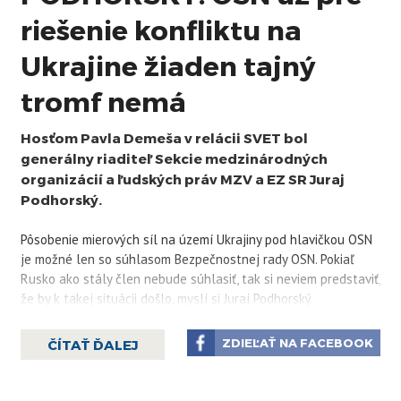
riešenie konfliktu na
Ukrajine žiaden tajný
tromf nemá
Hosťom Pavla Demeša v relácii SVET bol
generálny riaditeľ Sekcie medzinárodných
organizácií a ľudských práv MZV a EZ SR Juraj
Podhorský.
Pôsobenie mierových síl na území Ukrajiny pod hlavičkou OSN
je možné len so súhlasom Bezpečnostnej rady OSN. Pokiaľ
Rusko ako stály člen nebude súhlasiť, tak si neviem predstaviť,
že by k takej situácii došlo, myslí si Juraj Podhorský.
"Obávam sa, že OSN ostal už len politický tlak členských krajín.
ZDIEĽAŤ NA FACEBOOK
ČÍTAŤ ĎALEJ
Čím viac krajín bude podporovať ďalšie rezolúcie Valného
zhromaždenia vyzývajúce Rusko zastaviť agresiu, tým to môže
byť úspešnejšie. Tajný tromf však už pre OSN neexistuje,"