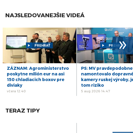
jan
22
Kňaz VADKERTI: Človeka treba podľa pápeža
NAJSLEDOVANEJŠIE VIDEÁ
prijať takého, aký je
dec
15
Svet – U.S. Ambassador to Slovakia Bridget A.
Brink
dec
»
9
Veľvyslanec BURIAN: Slovensko sa na Summit
PREHRAŤ
PREHRAŤ
za demokraciu intenzívne pripravilo
dec
3
I. ŠTEFANEC: Demokracia vždy ponúka
riešenia, nedemokratický svet vyrába
dec
ZÁZNAM: Agroministerstvo
PS: MV pravdepodobne
problémy
poskytne milión eur na asi
namontovalo dopravn
150 chladiacich boxov pre
kamery ruskej výroby, j
23
HUMAN FORUM 2021: Posilňovanie lokálnych
diviaky
tom riziko
demokracií ako prevencia rastu extrémizmu
nov
včera 12:40
5 aug 2026 14:47
TERAZ TIPY