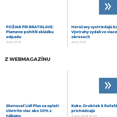
»
POŽIAR PRI BRATISLAVE:
Horúčavy vystriedajú b
Plamene pohltili skládku
Výstrahy vydali vo viac
odpadu
okresoch
dnes 13:18
dnes 11:55
Z WEBMAGAZÍNU
»
Skenovať Lidl Plus sa oplatí:
Kuko, Drobček & Raťaf
Ušetrite viac ako 30% z
prichádzajú
nákupu
3 aug 2026 16:03