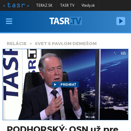
TERAZ.SK
TASR TV
Vtedy.sk
VYSIELANIE
RELÁCIE
RELÁCIE
SVET S PAVLOM DEMEŠOM
SPRAVODAJSTVO
KONTAKT
ARCHÍV
PREHRAŤ
PODHORSKÝ: OSN už pre