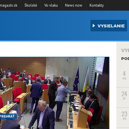
agazín.sk
Školské
Vo vlaku
News now
Kontakty
VYSIELANIE
VY
PO
4
aug
24
júl
23
PREHRAŤ
jún