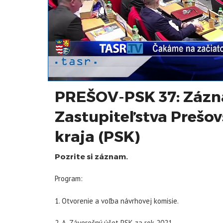
PREŠOV-PSK 37: Zázn
Zastupiteľstva Preš
kraja (PSK)
Pozrite si záznam.
Program:
1. Otvorenie a voľba návrhovej komisie.
2. A. Záverečný účet PSK za rok 2021.