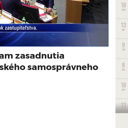
18
máj
13
apr
9
feb
am zasadnutia
8
ovského samosprávneho
dec
18
nov
13
okt
26