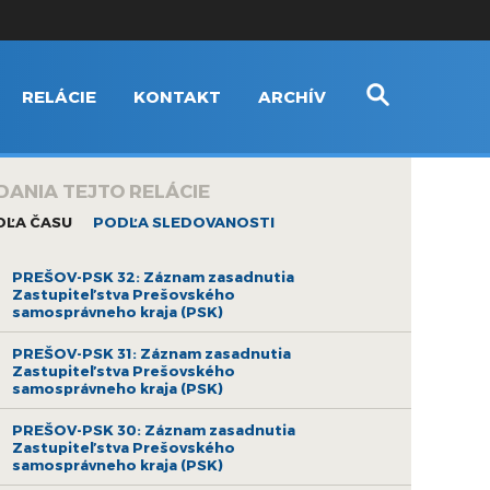
RELÁCIE
KONTAKT
ARCHÍV
DANIA TEJTO RELÁCIE
DĽA ČASU
PODĽA SLEDOVANOSTI
PREŠOV-PSK 32: Záznam zasadnutia
Zastupiteľstva Prešovského
samosprávneho kraja (PSK)
PREŠOV-PSK 31: Záznam zasadnutia
Zastupiteľstva Prešovského
samosprávneho kraja (PSK)
PREŠOV-PSK 30: Záznam zasadnutia
Zastupiteľstva Prešovského
samosprávneho kraja (PSK)