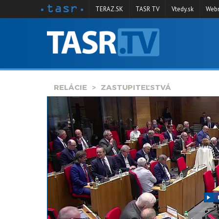
TERAZ.SK
TASR TV
Vtedy.sk
Webm
VYSIELANIE
RELÁCIE
SPRAVODAJSTVO
RELÁCIE
ZASTUPITEĽSTVÁ
KONTAKT
ARCHÍV